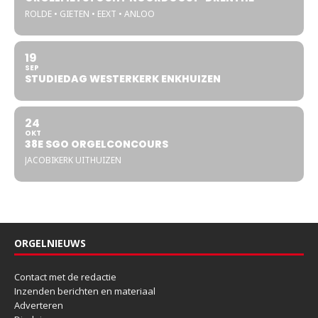
ROLDE • GIETEN • EEXT • ANLOO
19
SEP
STUDIEDAG WESTERKERK ENKHUIZEN
24
OKT
38E SGO ORGELCONCOURS
JACOBIKERK UITHUIZEN
ORGELNIEUWS
Contact met de redactie
Inzenden berichten en materiaal
Adverteren