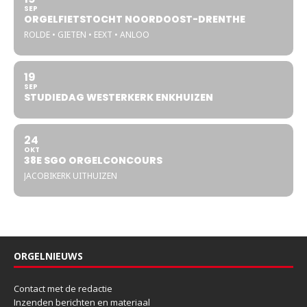
SEP
ORGELFIETSTOCHT NOORDOOST-DRENTHE
ROLDE • GIETEN • EEXT • ANLOO
19
SEP
STUDIEDAG WESTERKERK ENKHUIZEN
24
OKT
38E SGO ORGELCONCOURS
JACOBIKERK UITHUIZEN
ORGELNIEUWS
Contact met de redactie
Inzenden berichten en materiaal