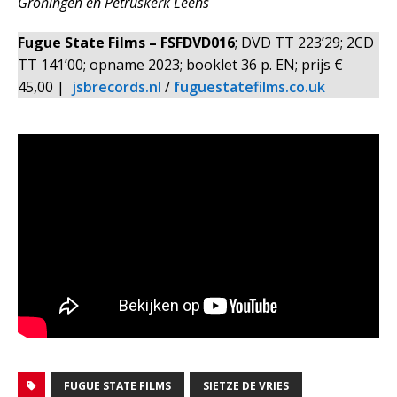
Groningen en Petruskerk Leens
Fugue State Films – FSFDVD016
; DVD TT 223’29; 2CD
TT 141’00; opname 2023; booklet 36 p. EN; prijs €
45,00 |
jsbrecords.nl
/
fuguestatefilms.co.uk
FUGUE STATE FILMS
SIETZE DE VRIES