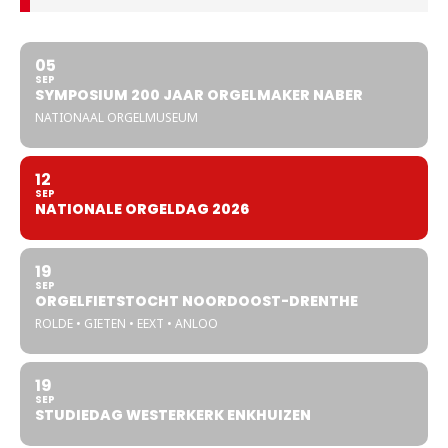
05
SEP
SYMPOSIUM 200 JAAR ORGELMAKER NABER
NATIONAAL ORGELMUSEUM
12
SEP
NATIONALE ORGELDAG 2026
19
SEP
ORGELFIETSTOCHT NOORDOOST-DRENTHE
ROLDE • GIETEN • EEXT • ANLOO
19
SEP
STUDIEDAG WESTERKERK ENKHUIZEN