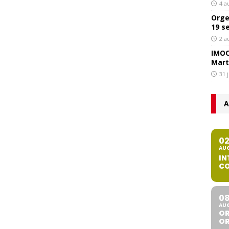
4 a
Orge
19 s
2 a
IMOC
Mart
31 
A
0
AU
IN
CO
0
AU
OR
O