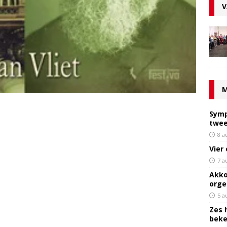
V
M
Symp
twee
8 a
Vier
7 a
Akko
orge
5 a
Zes 
bek