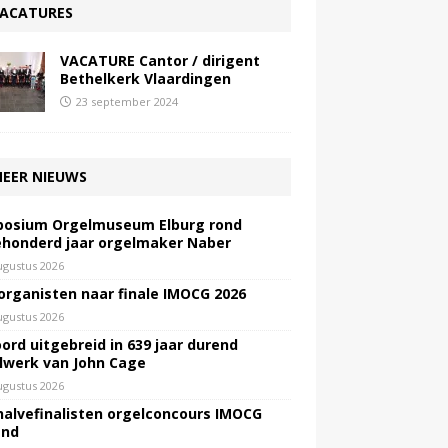
ACATURES
VACATURE Cantor / dirigent
Bethelkerk Vlaardingen
23 september 2024
EER NIEUWS
osium Orgelmuseum Elburg rond
honderd jaar orgelmaker Naber
ugustus 2026
 organisten naar finale IMOCG 2026
ugustus 2026
ord uitgebreid in 639 jaar durend
lwerk van John Cage
ugustus 2026
halvefinalisten orgelconcours IMOCG
end