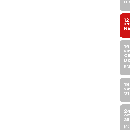
ELB
12
SEP
NA
19
SEP
OR
DR
ROL
19
SEP
ST
2
OK
38
JA