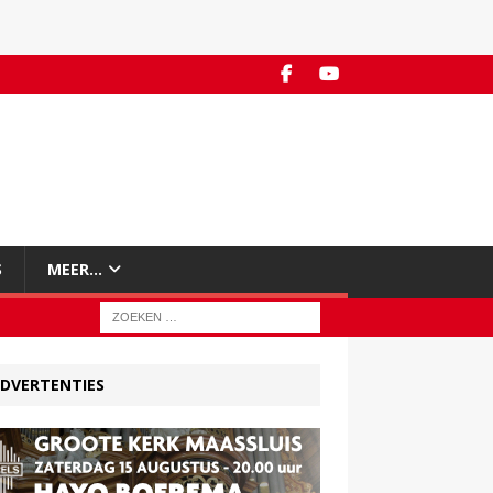
S
MEER…
DVERTENTIES