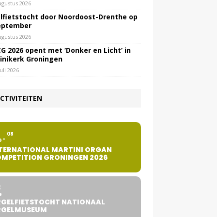
ugustus 2026
lfietstocht door Noordoost-Drenthe op
eptember
ugustus 2026
G 2026 opent met ‘Donker en Licht’ in
inikerk Groningen
juli 2026
CTIVITEITEN
2
08
G
TERNATIONAL MARTINI ORGAN
MPETITION GRONINGEN 2026
8
G
GELFIETSTOCHT NATIONAAL
RGELMUSEUM