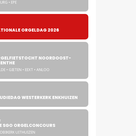
URG • EPE
TIONALE ORGELDAG 2026
GELFIETSTOCHT NOORDOOST-
ENTHE
DE • GIETEN • EEXT • ANLOO
UDIEDAG WESTERKERK ENKHUIZEN
4
T
E SGO ORGELCONCOURS
COBIKERK UITHUIZEN