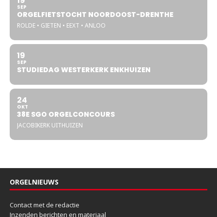
19
SEP
ORGELFIETSTOCHT NOORDOOST-DRENTHE
ROLDE • GIETEN • EEXT • ANLOO
19
SEP
STUDIEDAG WESTERKERK ENKHUIZEN
24
OKT
38E SGO ORGELCONCOURS
JACOBIKERK UITHUIZEN
ORGELNIEUWS
Contact met de redactie
Inzenden berichten en materiaal