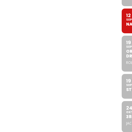
12
SEP
NA
19
SEP
OR
DR
ROL
19
SEP
ST
2
OK
38
JA