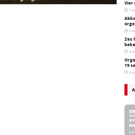
Vier
7 a
Akko
orge
5 a
Zes 
bek
4 a
Orge
19 s
2 a
A
0
SEP
SY
NA
NA