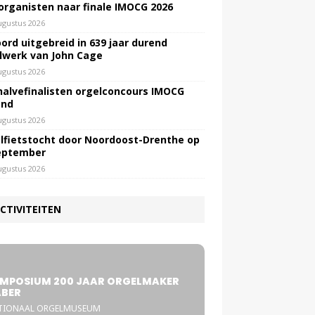
 organisten naar finale IMOCG 2026
ugustus 2026
ord uitgebreid in 639 jaar durend
lwerk van John Cage
ugustus 2026
halvefinalisten orgelconcours IMOCG
end
ugustus 2026
lfietstocht door Noordoost-Drenthe op
eptember
ugustus 2026
CTIVITEITEN
5
MPOSIUM 200 JAAR ORGELMAKER
BER
TIONAAL ORGELMUSEUM