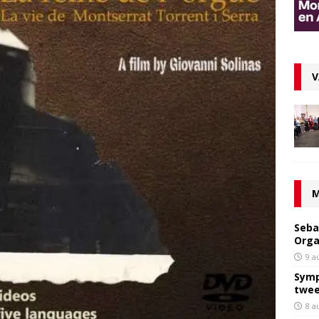
V
M
Seba
Orga
9 a
Symp
twee
8 a