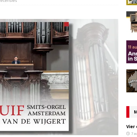
ecensies
M
Vier
7 a