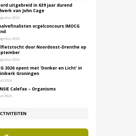
ord uitgebreid in 639 jaar durend
lwerk van John Cage
ugustus 2026
halvefinalisten orgelconcours IMOCG
end
ugustus 2026
lfietstocht door Noordoost-Drenthe op
eptember
ugustus 2026
G 2026 opent met ‘Donker en Licht’ in
inikerk Groningen
juli 2026
NSIE Calefax – Organisms
juli 2026
CTIVITEITEN
2
08