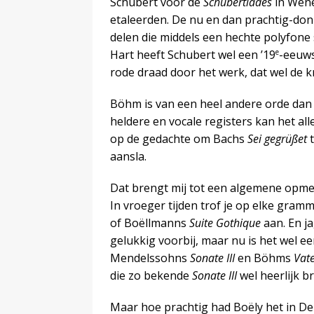
Schubert voor de
Schubertiades
in Wene
etaleerden. De nu en dan prachtig-do
delen die middels een hechte polyfone 
e
Hart heeft Schubert wel een ’19
-eeuws
rode draad door het werk, dat wel de
Böhm is van een heel andere orde dan
heldere en vocale registers kan het al
op de gedachte om Bachs
Sei gegrüßet
t
aansla.
Dat brengt mij tot een algemene opmer
In vroeger tijden trof je op elke gra
of Boëllmanns
Suite Gothique
aan. En ja
gelukkig voorbij, maar nu is het wel e
Mendelssohns
Sonate III
en Böhms
Vat
die zo bekende
Sonate III
wel heerlijk b
Maar hoe prachtig had Boëly het in D