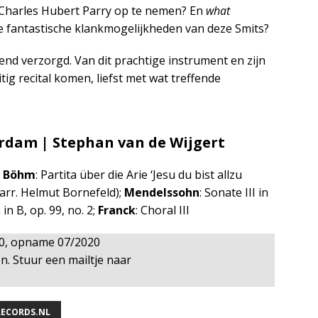
 Charles Hubert Parry op te nemen? En
what
e fantastische klankmogelijkheden van deze Smits?
nd verzorgd. Van dit prachtige instrument en zijn
ig recital komen, liefst met wat treffende
erdam | Stephan van de Wijgert
;
Böhm
: Partita über die Arie ‘Jesu du bist allzu
 (arr. Helmut Bornefeld);
Mendelssohn
: Sonate III in
in B, op. 99, no. 2;
Franck
: Choral III
00, opname 07/2020
n. Stuur een mailtje naar
RECORDS.NL