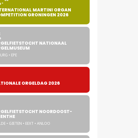
G
TERNATIONAL MARTINI ORGAN
MPETITION GRONINGEN 2026
8
G
GELFIETSTOCHT NATIONAAL
RGELMUSEUM
URG • EPE
TIONALE ORGELDAG 2026
GELFIETSTOCHT NOORDOOST-
ENTHE
DE • GIETEN • EEXT • ANLOO