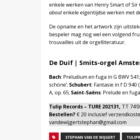
enkele werken van Henry Smart of Sir
about
enkele eigentijdse werken met d
De opname en het artwork zijn uitsteke
bespeler mag nog wel een volgend fruit
trouvailles uit de orgelliteratuur.
De Duif | Smits-orgel Amst
Bach
: Preludium en fuga in G BWV 541
schöne’;
Schubert
: Fantasie in f D 940
A, op. 65;
Saint-Saëns
: Prelude en fuga 
Tulip Records – TURE 202131,
TT 74’
Bestellen?
€ 20 inclusief verzendkoste
vandewijgertstephan@gmail.com
STEPHAN VAN DE WIJGERT
TULIP