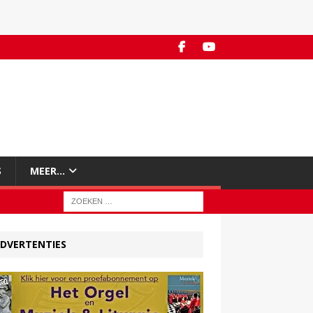
S
MEER…
DVERTENTIES