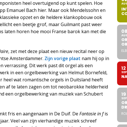
componisten heel overtuigend op kunt spelen. Hoe
AU
IN
ilipp Emanuel Bach hier. Maar ook Mendelssohn en
CO
klassieke opzet en de heldere klankopbouw ook
ellicht een beetje grof, maar Guilmant past weer
0
ns laten horen hoe mooi Franse barok kan met die
AU
OR
O
ELB
laire
, zet met deze plaat een nieuw recital neer op
antse Amsterdammer.
Zijn vorige plaat
nam hij op in
n verrassing. Dit werk past dit orgel als een
12
 werk in een orgelbewerking van Helmut Bornefeld,
SEP
NA
r heel wat romantische orgels in Duitsland heeft
n af te laten zagen om tot neobarokke helderheid
nd een orgelbewerking van muziek van Schubert
19
SEP
OR
DR
inkt fris en aangenaam in De Duif. De
Fantasie in f
is
ROL
jaar. Veel van zijn vierhandige muziek schreef