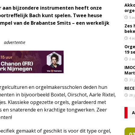
Akko
 aan bijzondere instrumenten heeft onze
orge
ortreffelijk Bach kunt spelen. Twee heuse
5 a
xempel van de Brabantse Smits – een werkelijk
Zes 
bek
4 a
advertentie
Orge
19 s
2 a
IMOC
Mart
31 
orgelculturen en orgelmakersscholen deden hun
RECE
enten in bijvoorbeeld Boxtel, Oirschot, Aarle Rixtel,
28 
tjes. Klassieke opgezette orgels, gelardeerd met
ers en snaterende en krachtige tongwerken. Zeer
A
enten!
ecifiek gemaakt of geschikt is voor dit type orgel,
0