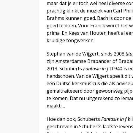
maar dat je er toch wel heel diverse 
prachtig klinkt de muziek van Carl Ph
Brahms kunnen goed. Bach is door de 
goed te doen. Voor Franck wordt het w
prima. En Kees van Houten heeft al ee
kruidige tongwerken.
Stephan van de Wijgert, sinds 2008
titu
zijn Amsterdamse Brabander of Brab
2013. Schuberts
Fantasie in f
D 940 is ee
handschoen. Van de Wijgert speelt dit
een Duitse kerkmusicus die als adviseu
gemaltraiteeerd door gewoonweg pijpe
te komen. Dat nu uitgerekend zo iema
maakt …
Hoe dan ook, Schuberts
Fantasie in f
kl
geschreven in Schuberts laatste levens