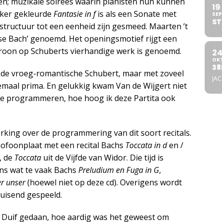
n; muzikale soirées waarin pianisten hun kunnen
19
nker gekleurde
Fantasie in f
is als een Sonate met
SEP
ST
structuur tot een eenheid zijn gesmeed. Maarten ’t
e Bach’ genoemd. Het openingsmotief rijgt een
 kroon op Schuberts vierhandige werk is genoemd.
2
OK
38
 de vroeg-romantische Schubert, maar met zoveel
JA
lemaal prima. En gelukkig kwam Van de Wijgert niet
e programmeren, hoe hoog ik deze Partita ook
king over de programmering van dit soort recitals.
mmofoonplaat met een recital Bachs
Toccata in d
en /
, de
Toccata
uit de Vijfde van Widor. Die tijd is
ens wat te vaak Bachs
Preludium en Fuga in G
,
er unser
(hoewel niet op deze cd). Overigens wordt
ruisend gespeeld.
e Duif gedaan, hoe aardig was het geweest om