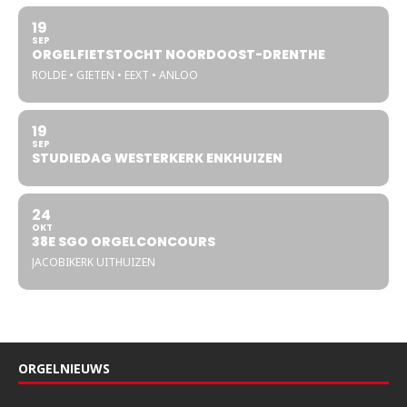
19
SEP
ORGELFIETSTOCHT NOORDOOST-DRENTHE
ROLDE • GIETEN • EEXT • ANLOO
19
SEP
STUDIEDAG WESTERKERK ENKHUIZEN
24
OKT
38E SGO ORGELCONCOURS
JACOBIKERK UITHUIZEN
ORGELNIEUWS