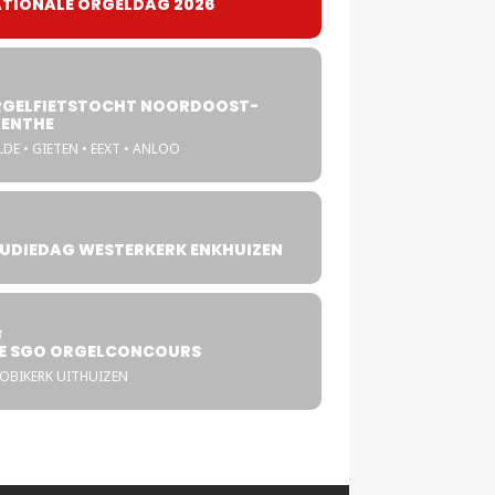
TIONALE ORGELDAG 2026
GELFIETSTOCHT NOORDOOST-
ENTHE
DE • GIETEN • EEXT • ANLOO
UDIEDAG WESTERKERK ENKHUIZEN
4
T
E SGO ORGELCONCOURS
COBIKERK UITHUIZEN