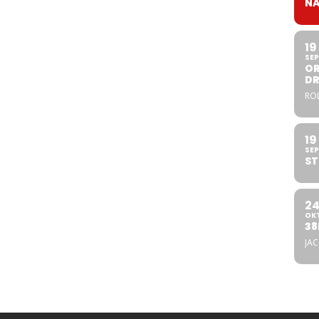
NA
19
SEP
OR
DR
ROL
19
SEP
ST
2
OK
38
JA