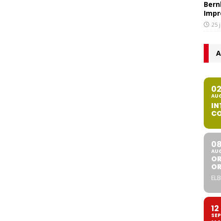
Bern
Impr
25 
A
0
AU
IN
CO
0
AU
OR
O
ELB
12
SEP