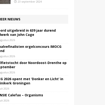
23 september 2024
EER NIEUWS
ord uitgebreid in 639 jaar durend
lwerk van John Cage
ugustus 2026
halvefinalisten orgelconcours IMOCG
end
ugustus 2026
lfietstocht door Noordoost-Drenthe op
eptember
ugustus 2026
G 2026 opent met ‘Donker en Licht’ in
inikerk Groningen
juli 2026
NSIE Calefax – Organisms
juli 2026