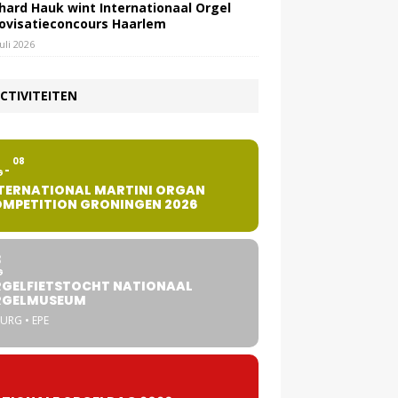
hard Hauk wint Internationaal Orgel
ovisatieconcours Haarlem
juli 2026
CTIVITEITEN
2
08
G
TERNATIONAL MARTINI ORGAN
MPETITION GRONINGEN 2026
8
G
GELFIETSTOCHT NATIONAAL
RGELMUSEUM
URG • EPE