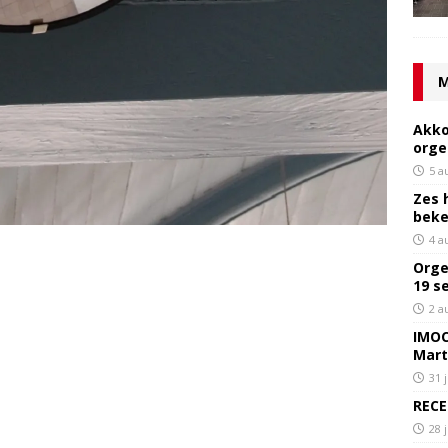
M
Akko
orge
5 a
Zes 
bek
4 a
Orge
19 s
2 a
IMOC
Mart
31 
RECE
28 