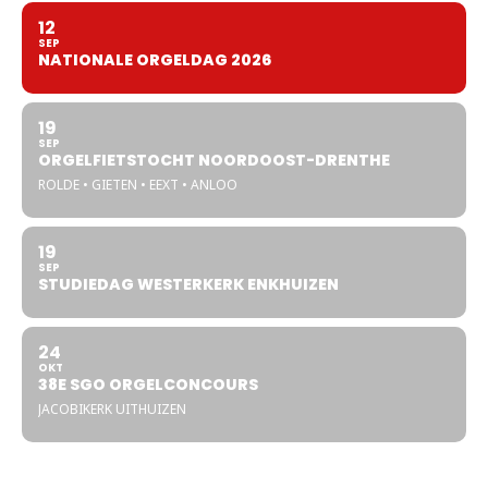
12
SEP
NATIONALE ORGELDAG 2026
19
SEP
ORGELFIETSTOCHT NOORDOOST-DRENTHE
ROLDE • GIETEN • EEXT • ANLOO
19
SEP
STUDIEDAG WESTERKERK ENKHUIZEN
24
OKT
38E SGO ORGELCONCOURS
JACOBIKERK UITHUIZEN