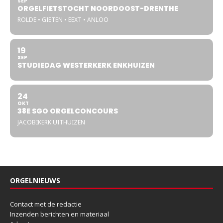
SEP
ORGELFIETSTOCHT NOORDOOST-DRENTHE
ROLDE • GIETEN • EEXT • ANLOO
19
SEP
STUDIEDAG WESTERKERK ENKHUIZEN
24
OKT
38E SGO ORGELCONCOURS
JACOBIKERK UITHUIZEN
ORGELNIEUWS
Contact met de redactie
Inzenden berichten en materiaal