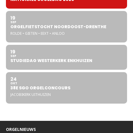
19
SEP
ORGELFIETSTOCHT NOORDOOST-DRENTHE
ROLDE • GIETEN • EEXT • ANLOO
19
SEP
STUDIEDAG WESTERKERK ENKHUIZEN
24
OKT
38E SGO ORGELCONCOURS
JACOBIKERK UITHUIZEN
ORGELNIEUWS