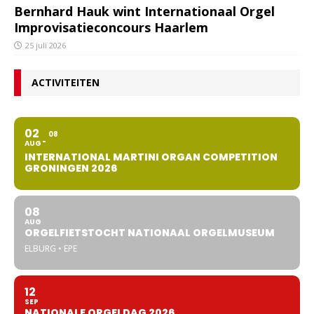
Bernhard Hauk wint Internationaal Orgel
Improvisatieconcours Haarlem
25 juli 2026
ACTIVITEITEN
02
08
AUG
INTERNATIONAL MARTINI ORGAN COMPETITION
GRONINGEN 2026
08
AUG
ORGELFIETSTOCHT NATIONAAL ORGELMUSEUM
ELBURG • EPE
12
SEP
NATIONALE ORGELDAG 2026