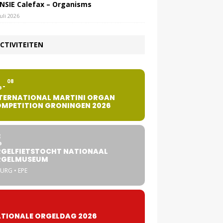
NSIE Calefax – Organisms
juli 2026
CTIVITEITEN
2
08
G
TERNATIONAL MARTINI ORGAN
MPETITION GRONINGEN 2026
8
G
GELFIETSTOCHT NATIONAAL
RGELMUSEUM
URG • EPE
TIONALE ORGELDAG 2026