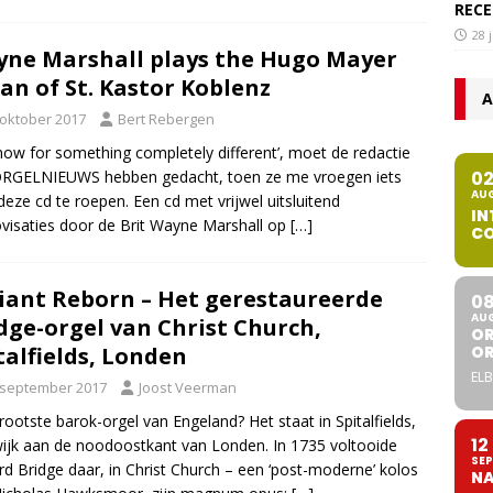
RECE
28 
ne Marshall plays the Hugo Mayer
an of St. Kastor Koblenz
A
 oktober 2017
Bert Rebergen
now for something completely different’, moet de redactie
0
ORGELNIEUWS hebben gedacht, toen ze me vroegen iets
AU
deze cd te roepen. Een cd met vrijwel uitsluitend
IN
visaties door de Brit Wayne Marshall op
[…]
CO
iant Reborn – Het gerestaureerde
0
AU
dge-orgel van Christ Church,
OR
talfields, Londen
O
ELB
 september 2017
Joost Veerman
rootste barok-orgel van Engeland? Het staat in Spitalfields,
12
ijk aan de noodoostkant van Londen. In 1735 voltooide
SEP
rd Bridge daar, in Christ Church – een ‘post-moderne’ kolos
NA