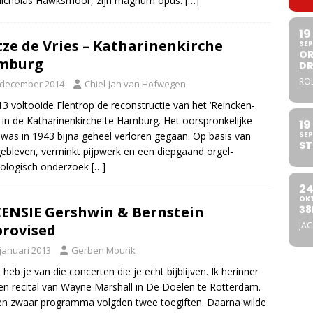
Nicholas Hawksmoor, zijn magnum opus:
[…]
19
tze de Vries – Katharinenkirche
SEP
OR
mburg
DR
ROL
 december 2014
Chiel-Jan van Hofwegen
13 voltooide Flentrop de reconstructie van het ‘Reincken-
’ in de Katharinenkirche te Hamburg. Het oorspronkelijke
19
 was in 1943 bijna geheel verloren gegaan. Op basis van
SEP
ST
ebleven, verminkt pijpwerk en een diepgaand orgel-
eologisch onderzoek
[…]
2
OK
ENSIE Gershwin & Bernstein
38
JA
rovised
 januari 2013
Gerben Mourik
heb je van die concerten die je echt bijblijven. Ik herinner
n recital van Wayne Marshall in De Doelen te Rotterdam.
n zwaar programma volgden twee toegiften. Daarna wilde