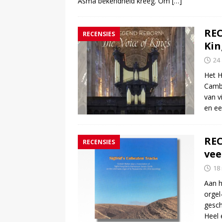
Asma bekendheid kreeg. Om
[…]
REC
RECENSIES
Kin
24 
Het H
Cambr
van v
en ee
REC
RECENSIES
vee
18
Aan h
orgel
gesch
Heel