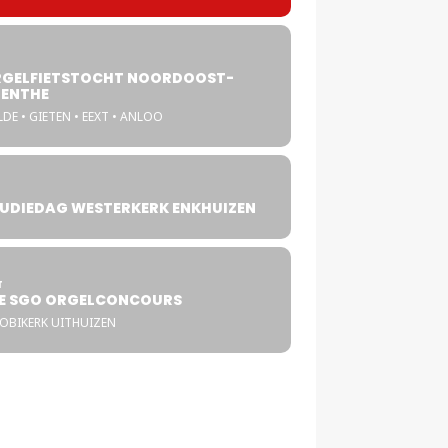
GELFIETSTOCHT NOORDOOST-
ENTHE
DE • GIETEN • EEXT • ANLOO
UDIEDAG WESTERKERK ENKHUIZEN
4
T
E SGO ORGELCONCOURS
COBIKERK UITHUIZEN