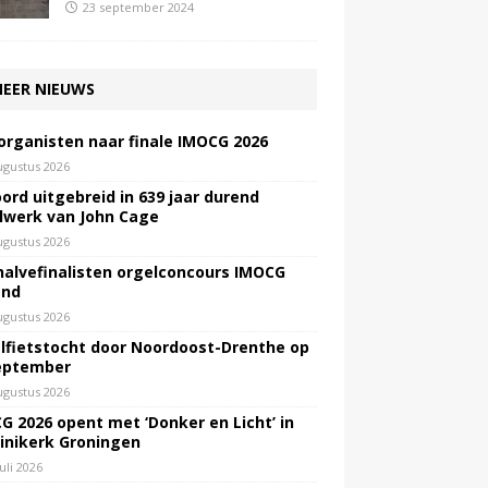
23 september 2024
EER NIEUWS
 organisten naar finale IMOCG 2026
ugustus 2026
ord uitgebreid in 639 jaar durend
lwerk van John Cage
ugustus 2026
halvefinalisten orgelconcours IMOCG
end
ugustus 2026
lfietstocht door Noordoost-Drenthe op
eptember
ugustus 2026
G 2026 opent met ‘Donker en Licht’ in
inikerk Groningen
juli 2026