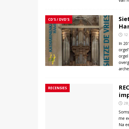
van 
Sie
CD'S / DVD'S
Ha
12
In 20
orgel
orgel
overg
arch
REC
RECENSIES
imp
28
Soms 
me ee
Na ee