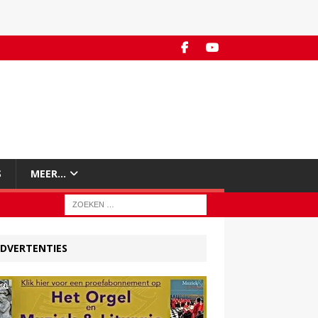
S
MEER…
DVERTENTIES