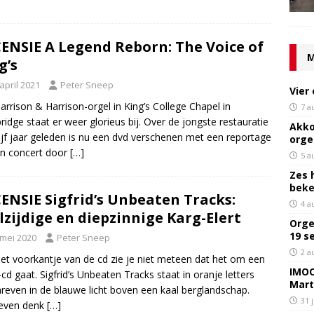
ENSIE A Legend Reborn: The Voice of
M
g’s
april 2021
Peter Sneep
Vier
arrison & Harrison-orgel in King’s College Chapel in
7 a
idge staat er weer glorieus bij. Over de jongste restauratie
Akko
ijf jaar geleden is nu een dvd verschenen met een reportage
orge
n concert door
[…]
5 a
Zes 
bek
ENSIE Sigfrid’s Unbeaten Tracks:
4 a
lzijdige en diepzinnige Karg-Elert
Orge
19 s
 mei 2020
Peter Sneep
2 a
et voorkantje van de cd zie je niet meteen dat het om een
IMOC
-cd gaat. Sigfrid’s Unbeaten Tracks staat in oranje letters
Mart
reven in de blauwe licht boven een kaal berglandschap.
31 
 even denk
[…]