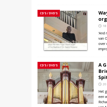
Way
CD'S / DVD'S
org
18
‘And 
van 
over 
impro
A G
CD'S / DVD'S
Bri
Spi
20
Het g
een w
Richa