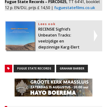
Fugue State Records – FSRCD025,
TT 64’41, booklet
12 p. EN/DU, prijs £ 14,50 |
fuguestatefilms.co.uk
Lees ook
RECENSIE Sigfrid’s
Unbeaten Tracks:
veelzijdige en
diepzinnige Karg-Elert
FUGUE STATE RECORDS
GRAHAM BARBER