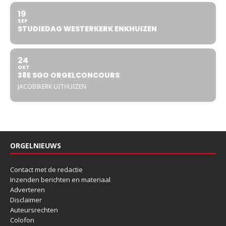
19
SEP
STUDIEDAG WESTERKERK ENKHUIZEN
24
OKT
38E SGO ORGELCONCOURS
JACOBIKERK UITHUIZEN
ORGELNIEUWS
Contact met de redactie
Inzenden berichten en materiaal
Adverteren
Disclaimer
Auteursrechten
Colofon