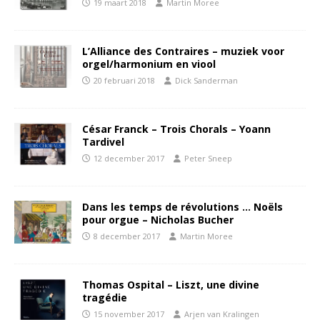
19 maart 2018
Martin Moree
L’Alliance des Contraires – muziek voor
orgel/harmonium en viool
20 februari 2018
Dick Sanderman
César Franck – Trois Chorals – Yoann
Tardivel
12 december 2017
Peter Sneep
Dans les temps de révolutions … Noëls
pour orgue – Nicholas Bucher
8 december 2017
Martin Moree
Thomas Ospital – Liszt, une divine
tragédie
15 november 2017
Arjen van Kralingen