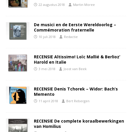
22 augustus 2018
Martin Moree
De musici en de Eerste Wereldoorlog –
Commémoration fraternelle
10 juli 2018
Redactie
RECENSIE Altissimo! Loïc Mallié & Berlioz’
Harold en Italie
3 mei 2018
Joost van Beek
RECENSIE Denis Tchorek – Widor: Bach’s
Memento
11 april 2018
Bert Rebergen
RECENSIE De complete koraalbewerkingen
van Homilius