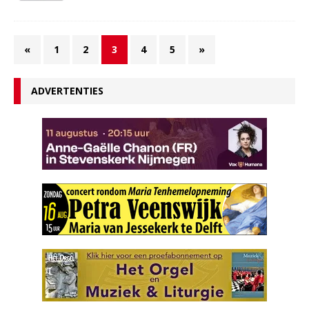
«
1
2
3
4
5
»
ADVERTENTIES