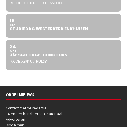
ROLDE • GIETEN • EEXT • ANLOO
19
SEP
STUDIEDAG WESTERKERK ENKHUIZEN
24
OKT
38E SGO ORGELCONCOURS
JACOBIKERK UITHUIZEN
ORGELNIEUWS
Contact met de redactie
Inzenden berichten en materiaal
Adverteren
Disclaimer