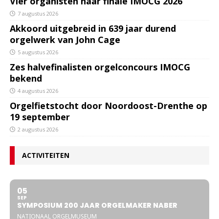
Vier organisten naar finale IMOCG 2026
7 augustus 2026
Akkoord uitgebreid in 639 jaar durend
orgelwerk van John Cage
5 augustus 2026
Zes halvefinalisten orgelconcours IMOCG
bekend
4 augustus 2026
Orgelfietstocht door Noordoost-Drenthe op
19 september
2 augustus 2026
ACTIVITEITEN
05
SEP
SYMPOSIUM 200 JAAR ORGELMAKER NABER
NATIONAAL ORGELMUSEUM