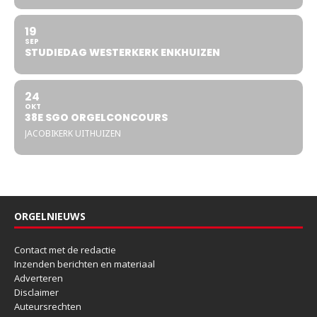
19
SEP
STUDIEDAG WESTERKERK ENKHUIZEN
24
OKT
38E SGO ORGELCONCOURS
JACOBIKERK UITHUIZEN
ORGELNIEUWS
Contact met de redactie
Inzenden berichten en materiaal
Adverteren
Disclaimer
Auteursrechten