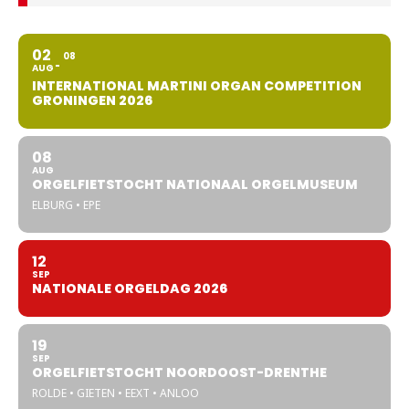
02
08
AUG
INTERNATIONAL MARTINI ORGAN COMPETITION
GRONINGEN 2026
08
AUG
ORGELFIETSTOCHT NATIONAAL ORGELMUSEUM
ELBURG • EPE
12
SEP
NATIONALE ORGELDAG 2026
19
SEP
ORGELFIETSTOCHT NOORDOOST-DRENTHE
ROLDE • GIETEN • EEXT • ANLOO