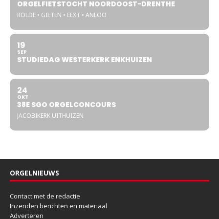
ORGELFIETSTOCHT NOORDOOST-DRENTHE
ROLDE • GIETEN • EEXT • ANLOO
19
SEP
STUDIEDAG WESTERKERK ENKHUIZEN
24
OKT
38E SGO ORGELCONCOURS
JACOBIKERK UITHUIZEN
ORGELNIEUWS
Contact met de redactie
Inzenden berichten en materiaal
Adverteren