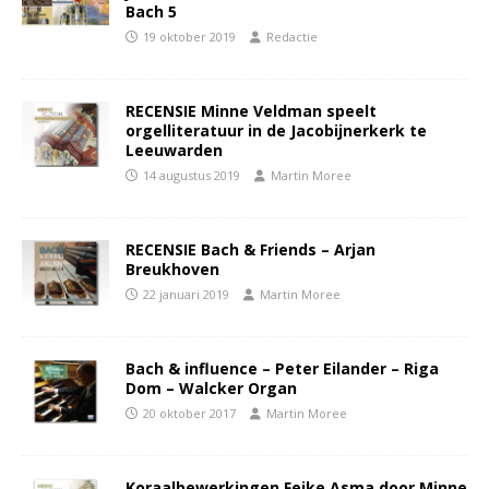
Bach 5
19 oktober 2019
Redactie
RECENSIE Minne Veldman speelt
orgelliteratuur in de Jacobijnerkerk te
Leeuwarden
14 augustus 2019
Martin Moree
RECENSIE Bach & Friends – Arjan
Breukhoven
22 januari 2019
Martin Moree
Bach & influence – Peter Eilander – Riga
Dom – Walcker Organ
20 oktober 2017
Martin Moree
Koraalbewerkingen Feike Asma door Minne