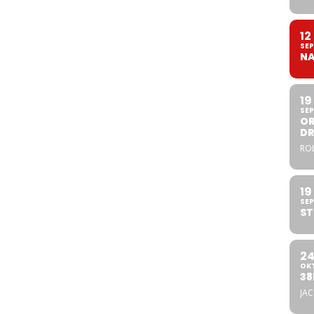
12
SEP
NA
19
SEP
OR
DR
ROL
19
SEP
ST
2
OK
38
JA