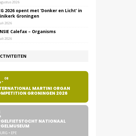
ugustus 2026
G 2026 opent met ‘Donker en Licht’ in
inikerk Groningen
juli 2026
NSIE Calefax – Organisms
juli 2026
CTIVITEITEN
2
08
G
TERNATIONAL MARTINI ORGAN
MPETITION GRONINGEN 2026
8
G
GELFIETSTOCHT NATIONAAL
RGELMUSEUM
URG • EPE