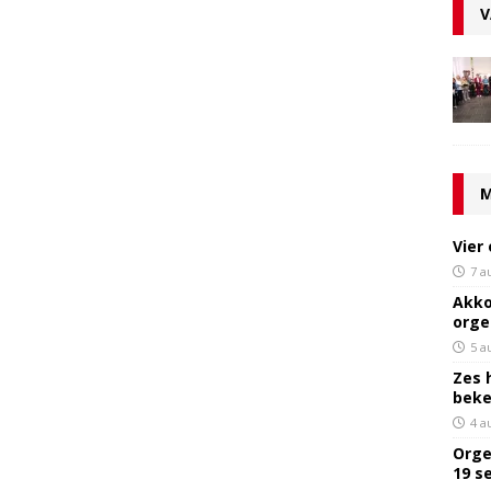
V
M
Vier
7 a
Akko
orge
5 a
Zes 
bek
4 a
Orge
19 s