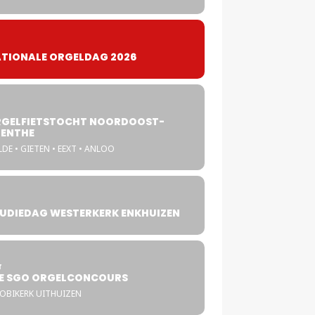
TIONALE ORGELDAG 2026
GELFIETSTOCHT NOORDOOST-
ENTHE
DE • GIETEN • EEXT • ANLOO
UDIEDAG WESTERKERK ENKHUIZEN
4
T
E SGO ORGELCONCOURS
COBIKERK UITHUIZEN