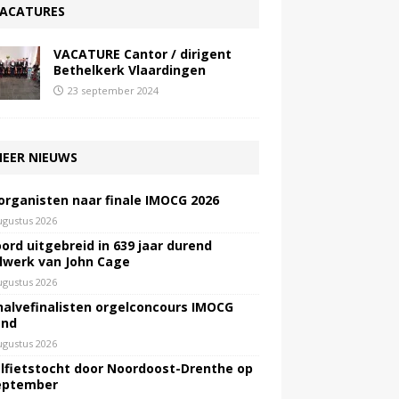
ACATURES
VACATURE Cantor / dirigent
Bethelkerk Vlaardingen
23 september 2024
EER NIEUWS
 organisten naar finale IMOCG 2026
ugustus 2026
ord uitgebreid in 639 jaar durend
lwerk van John Cage
ugustus 2026
halvefinalisten orgelconcours IMOCG
end
ugustus 2026
lfietstocht door Noordoost-Drenthe op
eptember