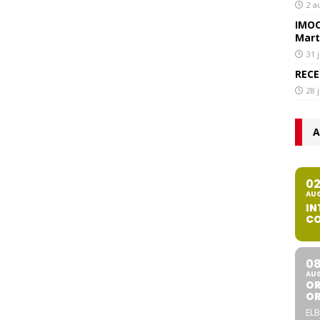
2 a
IMOC
Mart
31 
RECE
28 
A
0
AU
IN
CO
0
AU
OR
O
ELB