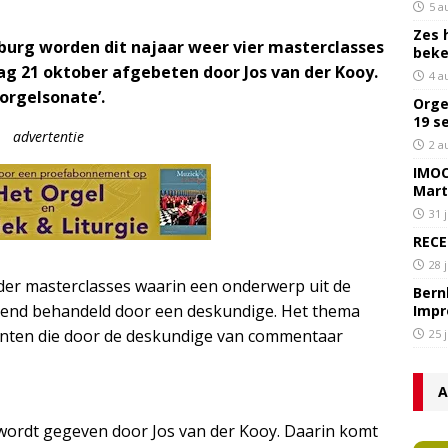
5 a
Zes 
burg worden dit najaar weer vier masterclasses
bek
ag 21 oktober afgebeten door Jos van der Kooy.
4 a
orgelsonate’.
Orge
19 s
advertentie
2 a
IMOC
Mart
31 
RECE
28 
er masterclasses waarin een onderwerp uit de
Bern
vend behandeld door een deskundige. Het thema
Impr
enten die door de deskundige van commentaar
25 
A
 wordt gegeven door Jos van der Kooy. Daarin komt