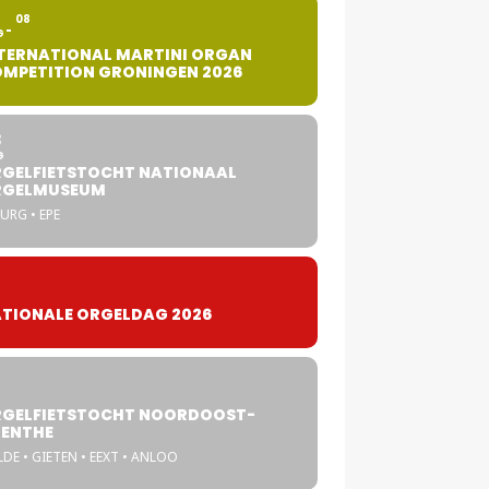
2
08
G
TERNATIONAL MARTINI ORGAN
MPETITION GRONINGEN 2026
8
G
GELFIETSTOCHT NATIONAAL
RGELMUSEUM
URG • EPE
TIONALE ORGELDAG 2026
GELFIETSTOCHT NOORDOOST-
ENTHE
DE • GIETEN • EEXT • ANLOO