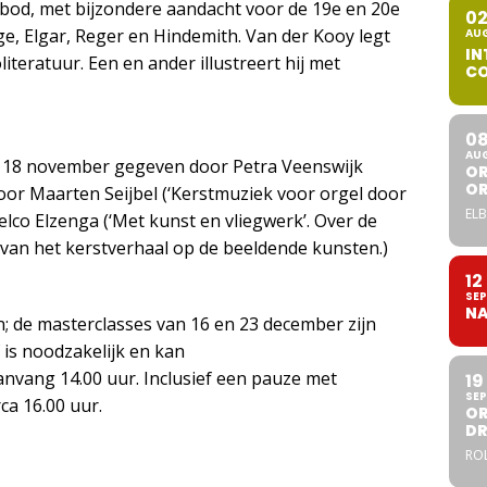
bod, met bijzondere aandacht voor de 19e en 20e
0
, Elgar, Reger en Hindemith. Van der Kooy legt
AU
IN
eratuur. Een en ander illustreert hij met
CO
0
AU
 18 november gegeven door Petra Veenswijk
OR
O
oor Maarten Seijbel (‘Kerstmuziek voor orgel door
ELB
lco Elzenga (‘Met kunst en vliegwerk’. Over de
 van het kerstverhaal op de beeldende kunsten.)
12
SEP
NA
 de masterclasses van 16 en 23 december zijn
 is noodzakelijk en kan
Aanvang 14.00 uur. Inclusief een pauze met
19
SEP
ca 16.00 uur.
OR
DR
ROL