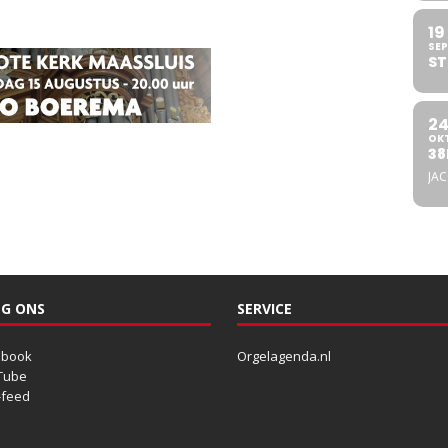
19
SEP
ST
2
OK
38
JA
G ONS
SERVICE
ebook
Orgelagenda.nl
Tube
-feed