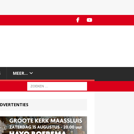
S
MEER…
DVERTENTIES