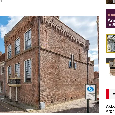
en
M
Akko
orge