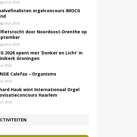
ugustus 2026
halvefinalisten orgelconcours IMOCG
end
ugustus 2026
lfietstocht door Noordoost-Drenthe op
eptember
ugustus 2026
G 2026 opent met ‘Donker en Licht’ in
inikerk Groningen
juli 2026
NSIE Calefax – Organisms
juli 2026
hard Hauk wint Internationaal Orgel
ovisatieconcours Haarlem
juli 2026
CTIVITEITEN