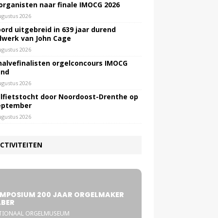
 organisten naar finale IMOCG 2026
ugustus 2026
ord uitgebreid in 639 jaar durend
lwerk van John Cage
ugustus 2026
halvefinalisten orgelconcours IMOCG
end
ugustus 2026
lfietstocht door Noordoost-Drenthe op
eptember
ugustus 2026
CTIVITEITEN
5
MPOSIUM 200 JAAR ORGELMAKER
BER
TIONAAL ORGELMUSEUM