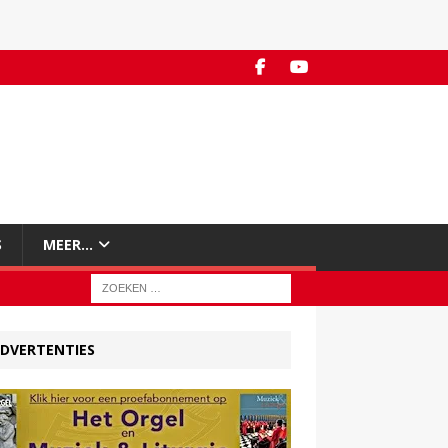
S
MEER…
DVERTENTIES