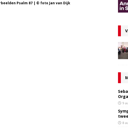
beelden Psalm 87 | © foto Jan van Dijk
V
M
Seba
Orga
9 a
Symp
twee
8 a