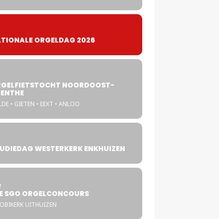
TIONALE ORGELDAG 2026
GELFIETSTOCHT NOORDOOST-
ENTHE
DE • GIETEN • EEXT • ANLOO
UDIEDAG WESTERKERK ENKHUIZEN
4
T
E SGO ORGELCONCOURS
COBIKERK UITHUIZEN