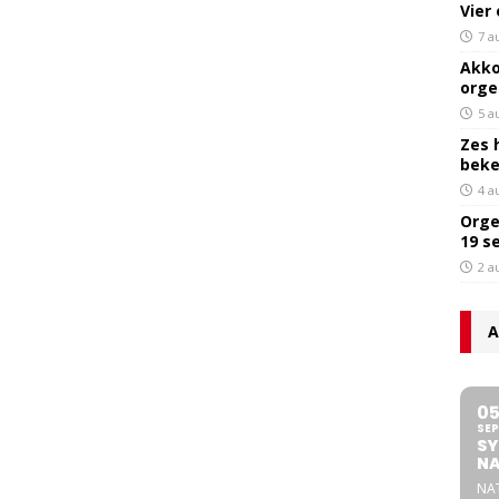
Vier
7 a
Akko
orge
5 a
Zes 
bek
4 a
Orge
19 s
2 a
A
0
SEP
SY
NA
NA