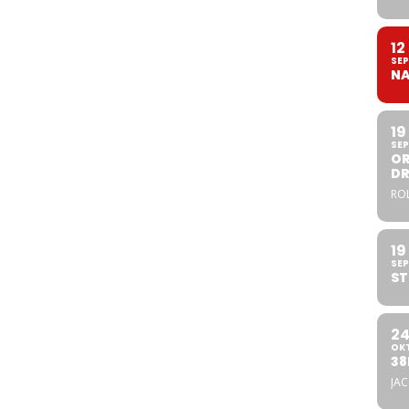
12
SEP
NA
19
SEP
OR
DR
ROL
19
SEP
ST
2
OK
38
JA