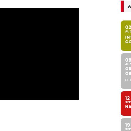
A
0
AU
IN
CO
0
AU
OR
O
ELB
12
SEP
NA
19
SEP