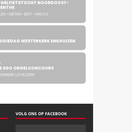
GELFIETSTOCHT NOORDOOST-
ENTHE
DE • GIETEN • EEXT • ANLOO
UDIEDAG WESTERKERK ENKHUIZEN
4
T
E SGO ORGELCONCOURS
COBIKERK UITHUIZEN
VOLG ONS OP FACEBOOK