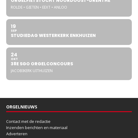
ORGELFIETSTOCHT NOORDOOST-DRENTHE
ROLDE • GIETEN • EEXT • ANLOO
19
SEP
STUDIEDAG WESTERKERK ENKHUIZEN
24
OKT
38E SGO ORGELCONCOURS
JACOBIKERK UITHUIZEN
ORGELNIEUWS
Contact met de redactie
Inzenden berichten en materiaal
Adverteren