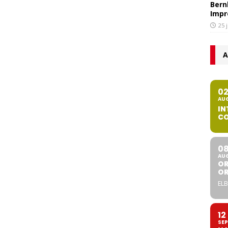
Bern
Impr
25 
A
0
AU
IN
CO
0
AU
OR
O
ELB
12
SEP