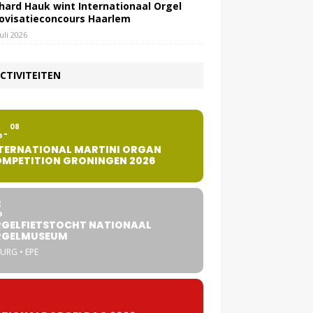
hard Hauk wint Internationaal Orgel
ovisatieconcours Haarlem
juli 2026
CTIVITEITEN
2
08
G
TERNATIONAL MARTINI ORGAN
MPETITION GRONINGEN 2026
8
G
GELFIETSTOCHT NATIONAAL
RGELMUSEUM
URG • EPE