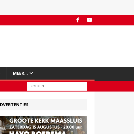
S
MEER…
DVERTENTIES