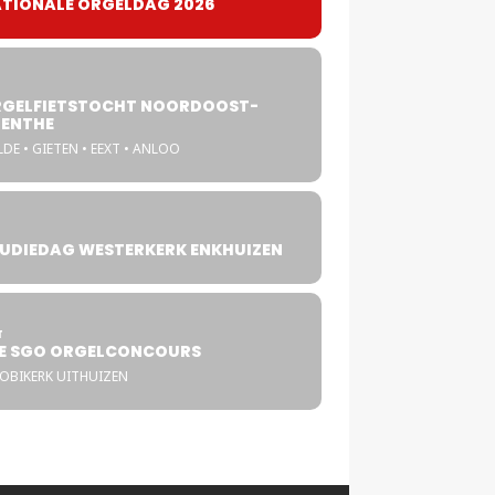
TIONALE ORGELDAG 2026
GELFIETSTOCHT NOORDOOST-
ENTHE
DE • GIETEN • EEXT • ANLOO
UDIEDAG WESTERKERK ENKHUIZEN
4
T
E SGO ORGELCONCOURS
COBIKERK UITHUIZEN