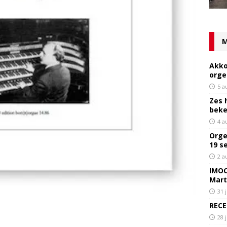
M
Akko
orge
5 a
Zes 
bek
4 a
Orge
19 s
2 a
IMOC
Mart
31 
RECE
28 