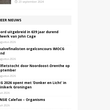
23 september 2024
EER NIEUWS
ord uitgebreid in 639 jaar durend
lwerk van John Cage
ugustus 2026
halvefinalisten orgelconcours IMOCG
end
ugustus 2026
lfietstocht door Noordoost-Drenthe op
eptember
ugustus 2026
G 2026 opent met ‘Donker en Licht’ in
inikerk Groningen
juli 2026
NSIE Calefax – Organisms
juli 2026