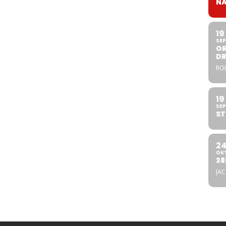
NA
19
SEP
OR
DR
ROL
19
SEP
ST
2
OK
38
JA