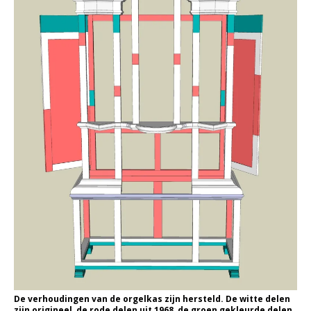
De verhoudingen van de orgelkas zijn hersteld. De witte delen
zijn origineel, de rode delen uit 1968, de groen gekleurde delen