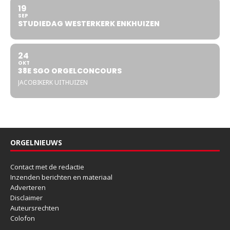
19
SEP
STUDIEDAG WESTERKERK ENKHUIZEN
24
OKT
38E SGO ORGELCONCOURS
JACOBIKERK UITHUIZEN
ORGELNIEUWS
Contact met de redactie
Inzenden berichten en materiaal
Adverteren
Disclaimer
Auteursrechten
Colofon