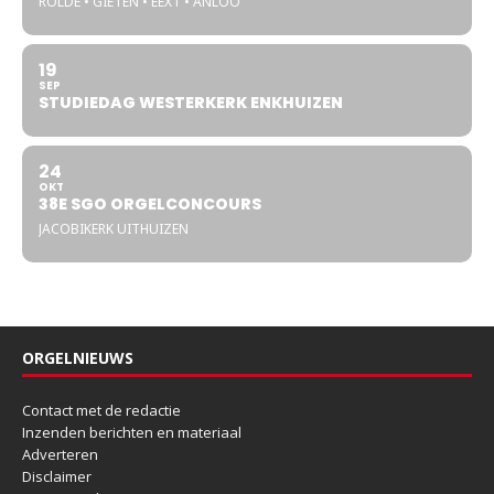
ROLDE • GIETEN • EEXT • ANLOO
19
SEP
STUDIEDAG WESTERKERK ENKHUIZEN
24
OKT
38E SGO ORGELCONCOURS
JACOBIKERK UITHUIZEN
ORGELNIEUWS
Contact met de redactie
Inzenden berichten en materiaal
Adverteren
Disclaimer