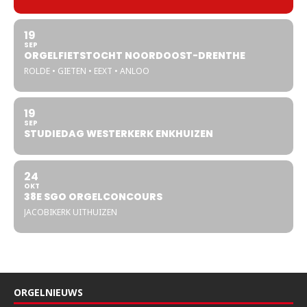
19
SEP
ORGELFIETSTOCHT NOORDOOST-DRENTHE
ROLDE • GIETEN • EEXT • ANLOO
19
SEP
STUDIEDAG WESTERKERK ENKHUIZEN
24
OKT
38E SGO ORGELCONCOURS
JACOBIKERK UITHUIZEN
ORGELNIEUWS