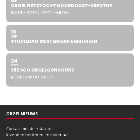
SEP
ORGELFIETSTOCHT NOORDOOST-DRENTHE
ROLDE • GIETEN • EEXT • ANLOO
19
SEP
STUDIEDAG WESTERKERK ENKHUIZEN
24
OKT
38E SGO ORGELCONCOURS
JACOBIKERK UITHUIZEN
ORGELNIEUWS
Contact met de redactie
Inzenden berichten en materiaal