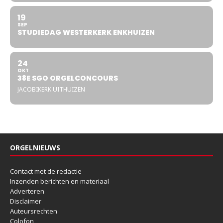
19
SEP
STUDIEDAG WESTERKERK ENKHUIZEN
24
OKT
38E SGO ORGELCONCOURS
JACOBIKERK UITHUIZEN
ORGELNIEUWS
Contact met de redactie
Inzenden berichten en materiaal
Adverteren
Disclaimer
Auteursrechten
Colofon