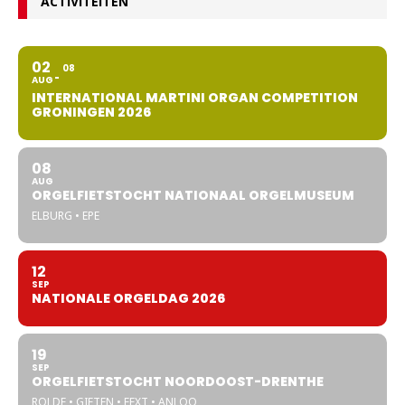
ACTIVITEITEN
02
08
AUG
INTERNATIONAL MARTINI ORGAN COMPETITION
GRONINGEN 2026
08
AUG
ORGELFIETSTOCHT NATIONAAL ORGELMUSEUM
ELBURG • EPE
12
SEP
NATIONALE ORGELDAG 2026
19
SEP
ORGELFIETSTOCHT NOORDOOST-DRENTHE
ROLDE • GIETEN • EEXT • ANLOO