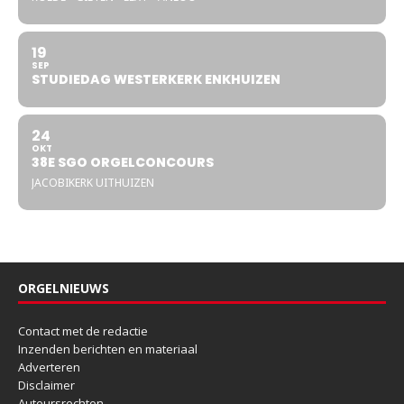
19
SEP
STUDIEDAG WESTERKERK ENKHUIZEN
24
OKT
38E SGO ORGELCONCOURS
JACOBIKERK UITHUIZEN
ORGELNIEUWS
Contact met de redactie
Inzenden berichten en materiaal
Adverteren
Disclaimer
Auteursrechten