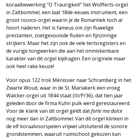
koraalbewerking “O Traurigkeit” het Wolfferts-orgel
in Zaltbommel, een laat 18de-eeuws instrument, een
groot rococo-orgel waarin je de Romantiek toch al
hoort naderen. Het is fameus om zijn fluwelige
prestanten, zoetgevooisde fluiten en fijnzinnige
strijkers. Maar het zijn ook de vele tertsregisters en
de vurige tongwerken die aan het onmiskenbare
karakter van dit orgel bijdragen. Een originele maar
ook heel rake keuze!
Voor opus 122 trok Ménissier naar Schramberg in het
Zwarte Woud, waar in de St. Mariakerk een vroeg
Walcker-orgel uit 1844 staat (III/P/36), dat tien jaar
geleden door de firma Kuhn puik werd gerestaureerd.
Voor de klank van dit orgel geldt dat
forte ma dolce
nog meer dan in Zaltbommel. Van dit orgel klinken in
de elf koraalvoorspelen vrijwel uitsluitend de sonore
grondstemmen, waaruit ruimschoot gekozen kan