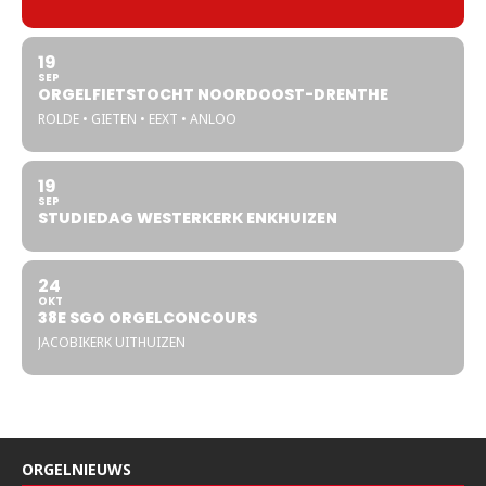
19
SEP
ORGELFIETSTOCHT NOORDOOST-DRENTHE
ROLDE • GIETEN • EEXT • ANLOO
19
SEP
STUDIEDAG WESTERKERK ENKHUIZEN
24
OKT
38E SGO ORGELCONCOURS
JACOBIKERK UITHUIZEN
ORGELNIEUWS