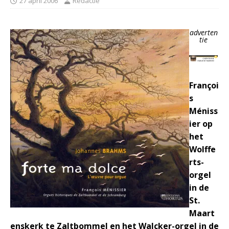
27 april 2006
Redactie
adverten
tie
Françoi
s
Méniss
ier op
het
Wolffe
rts-
orgel
in de
St.
Maart
enskerk te Zaltbommel en het Walcker-orgel in de