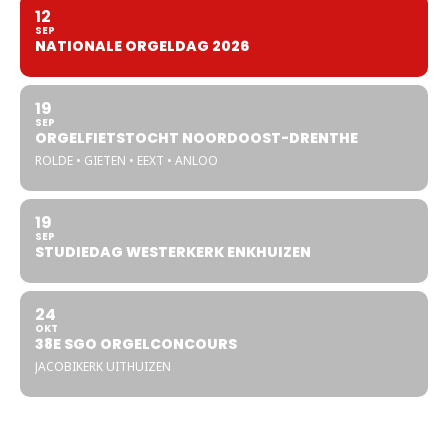
12
SEP
NATIONALE ORGELDAG 2026
19
SEP
ORGELFIETSTOCHT NOORDOOST-DRENTHE
ROLDE • GIETEN • EEXT • ANLOO
19
SEP
STUDIEDAG WESTERKERK ENKHUIZEN
24
OKT
38E SGO ORGELCONCOURS
JACOBIKERK UITHUIZEN