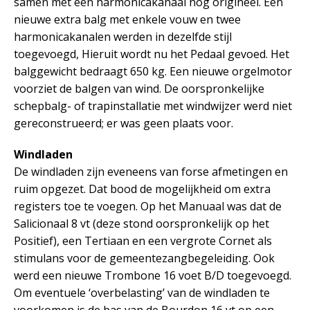
samen met één harmonicakanaal nog origineel. Een
nieuwe extra balg met enkele vouw en twee
harmonicakanalen werden in dezelfde stijl
toegevoegd, Hieruit wordt nu het Pedaal gevoed. Het
balggewicht bedraagt 650 kg. Een nieuwe orgelmotor
voorziet de balgen van wind. De oorspronkelijke
schepbalg- of trapinstallatie met windwijzer werd niet
gereconstrueerd; er was geen plaats voor.
Windladen
De windladen zijn eveneens van forse afmetingen en
ruim opgezet. Dat bood de mogelijkheid om extra
registers toe te voegen. Op het Manuaal was dat de
Salicionaal 8 vt (deze stond oorspronkelijk op het
Positief), een Tertiaan en een vergrote Cornet als
stimulans voor de gemeentezangbegeleiding. Ook
werd een nieuwe Trombone 16 voet B/D toegevoegd.
Om eventuele ‘overbelasting’ van de windladen te
voorkomen is de bas van de Bourdon 16 vt op een