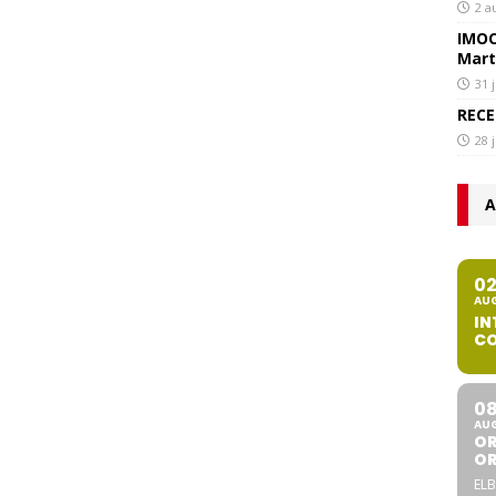
2 a
IMOC
Mart
31 
RECE
28 
A
0
AU
IN
CO
0
AU
OR
O
ELB