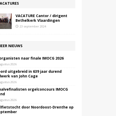
ACATURES
VACATURE Cantor / dirigent
Bethelkerk Vlaardingen
23 september 2024
EER NIEUWS
 organisten naar finale IMOCG 2026
ugustus 2026
ord uitgebreid in 639 jaar durend
lwerk van John Cage
ugustus 2026
halvefinalisten orgelconcours IMOCG
end
ugustus 2026
lfietstocht door Noordoost-Drenthe op
eptember