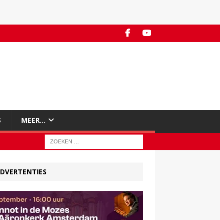
S
MEER…
DVERTENTIES