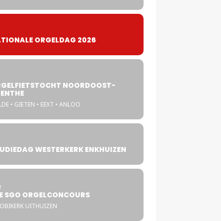
TIONALE ORGELDAG 2026
GELFIETSTOCHT NOORDOOST-
ENTHE
DE • GIETEN • EEXT • ANLOO
UDIEDAG WESTERKERK ENKHUIZEN
4
T
E SGO ORGELCONCOURS
COBIKERK UITHUIZEN