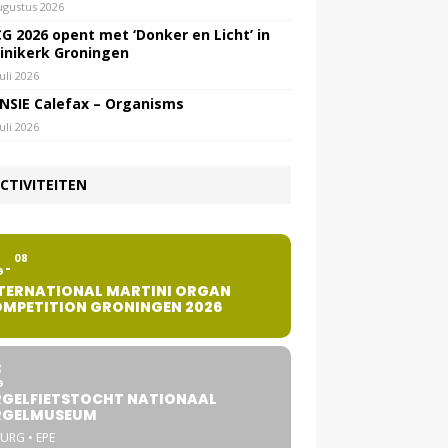
ugustus 2026
G 2026 opent met ‘Donker en Licht’ in
inikerk Groningen
juli 2026
NSIE Calefax – Organisms
juli 2026
CTIVITEITEN
2
08
G
TERNATIONAL MARTINI ORGAN
MPETITION GRONINGEN 2026
8
G
GELFIETSTOCHT NATIONAAL
RGELMUSEUM
URG • EPE