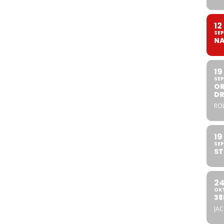
12
SEP
NA
19
SEP
OR
DR
ROL
19
SEP
ST
2
OK
38
JA