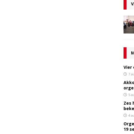
V
M
Vier
7 a
Akko
orge
5 a
Zes 
bek
4 a
Orge
19 s