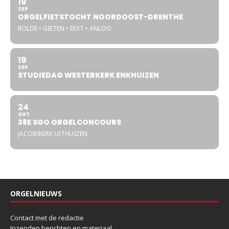
19
SEP
ORGELFIETSTOCHT NOORDOOST-DRENTHE
ROLDE • GIETEN • EEXT • ANLOO
19
SEP
STUDIEDAG WESTERKERK ENKHUIZEN
24
OKT
38E SGO ORGELCONCOURS
JACOBIKERK UITHUIZEN
ORGELNIEUWS
Contact met de redactie
Inzenden berichten en materiaal