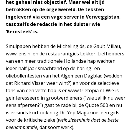
het geheel niet objectief. Maar wel altijd
betrokken op de orgelwereld. De teksten
ingeleverd via een vage server in Verweggistan,
tast zelfs de redactie in het duister wie
‘Kernsteek’ is.
Smulpapen hebben de Michelingids, de Gault Millau,
www.iens.nl en de restaurantgids Lekker. Liefhebbers
van een meer traditionele Hollandse hap wachten
ieder half jaar smachtend op de haring- en
oliebollentesten van het Algemeen Dagblad (wedden
dat Richard Visser weer wint?) en voor de selectieve
fans van een vette hap is er www.frietopia.nl. Wie is
geïnteresseerd in grootverdieners (“wie zal ik nu weer
eens afpersen?”) gaat te rade bij de Quote 500 en nu
is er sinds kort ook nog Dr. Yep Magazine, een gids
voor de kritische zieke (
welk ziekenhuis doet de beste
beenamputatie
, dat soort werk).