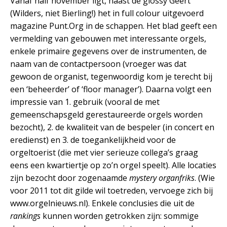
Vanaf half november ligt, naast de glossy Geert
(Wilders, niet Bierling!) het in full colour uitgevoerd
magazine Punt.Org in de schappen. Het blad geeft een
vermelding van gebouwen met interessante orgels,
enkele primaire gegevens over de instrumenten, de
naam van de contactpersoon (vroeger was dat
gewoon de organist, tegenwoordig kom je terecht bij
een ‘beheerder’ of ‘floor manager’). Daarna volgt een
impressie van 1. gebruik (vooral de met
gemeenschapsgeld gerestaureerde orgels worden
bezocht), 2. de kwaliteit van de bespeler (in concert en
eredienst) en 3. de toegankelijkheid voor de
orgeltoerist (die met vier serieuze collega’s graag
eens een kwartiertje op zo’n orgel speelt). Alle locaties
zijn bezocht door zogenaamde
mystery organfriks
. (Wie
voor 2011 tot dit gilde wil toetreden, vervoege zich bij
www.orgelnieuws.nl). Enkele conclusies die uit de
rankings
kunnen worden getrokken zijn: sommige