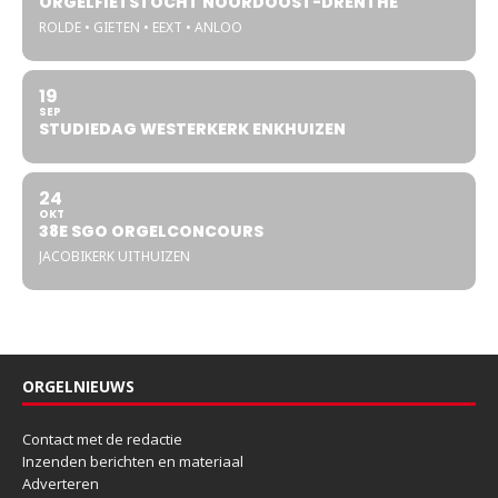
ORGELFIETSTOCHT NOORDOOST-DRENTHE
ROLDE • GIETEN • EEXT • ANLOO
19
SEP
STUDIEDAG WESTERKERK ENKHUIZEN
24
OKT
38E SGO ORGELCONCOURS
JACOBIKERK UITHUIZEN
ORGELNIEUWS
Contact met de redactie
Inzenden berichten en materiaal
Adverteren