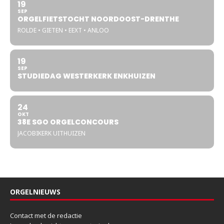
19
SEP
ORGELFIETSTOCHT NOORDOOST-DRENTHE
ROLDE • GIETEN • EEXT • ANLOO
19
SEP
STUDIEDAG WESTERKERK ENKHUIZEN
24
OKT
38E SGO ORGELCONCOURS
JACOBIKERK UITHUIZEN
ORGELNIEUWS
Contact met de redactie