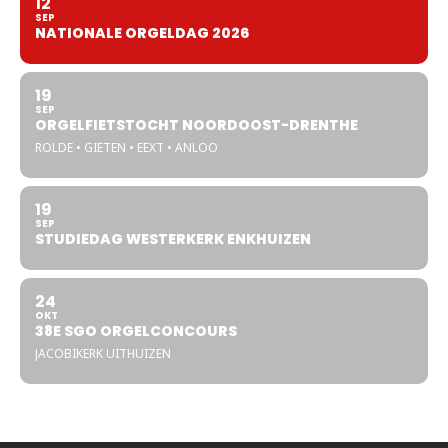
12
SEP
NATIONALE ORGELDAG 2026
19
SEP
ORGELFIETSTOCHT NOORDOOST-DRENTHE
ROLDE • GIETEN • EEXT • ANLOO
19
SEP
STUDIEDAG WESTERKERK ENKHUIZEN
24
OKT
38E SGO ORGELCONCOURS
JACOBIKERK UITHUIZEN