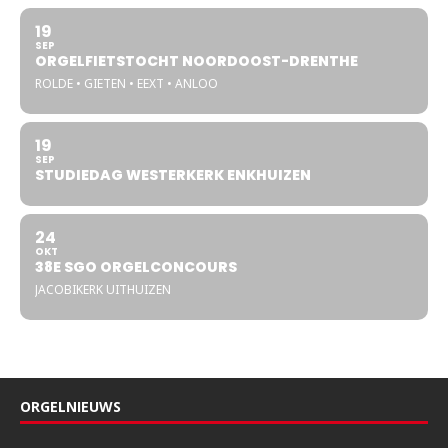
19
SEP
ORGELFIETSTOCHT NOORDOOST-DRENTHE
ROLDE • GIETEN • EEXT • ANLOO
19
SEP
STUDIEDAG WESTERKERK ENKHUIZEN
24
OKT
38E SGO ORGELCONCOURS
JACOBIKERK UITHUIZEN
ORGELNIEUWS