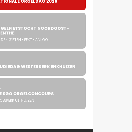
TIONALE ORGELDAG 2026
GELFIETSTOCHT NOORDOOST-
ENTHE
DE • GIETEN • EEXT • ANLOO
UDIEDAG WESTERKERK ENKHUIZEN
4
T
E SGO ORGELCONCOURS
COBIKERK UITHUIZEN