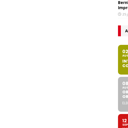
Bern
Impr
25 
A
0
AU
IN
CO
0
AU
OR
O
ELB
12
SEP