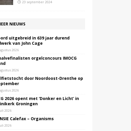
23 september 2024
EER NIEUWS
ord uitgebreid in 639 jaar durend
lwerk van John Cage
ugustus 2026
halvefinalisten orgelconcours IMOCG
end
ugustus 2026
lfietstocht door Noordoost-Drenthe op
eptember
ugustus 2026
G 2026 opent met ‘Donker en Licht’ in
inikerk Groningen
juli 2026
NSIE Calefax – Organisms
juli 2026