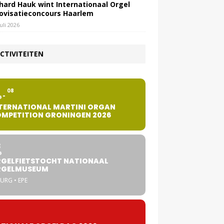
hard Hauk wint Internationaal Orgel
ovisatieconcours Haarlem
juli 2026
CTIVITEITEN
2
08
G
TERNATIONAL MARTINI ORGAN
MPETITION GRONINGEN 2026
8
G
GELFIETSTOCHT NATIONAAL
RGELMUSEUM
URG • EPE