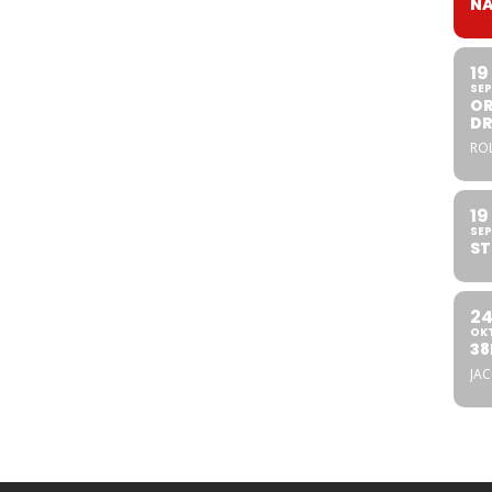
NA
19
SEP
OR
DR
ROL
19
SEP
ST
2
OK
38
JA