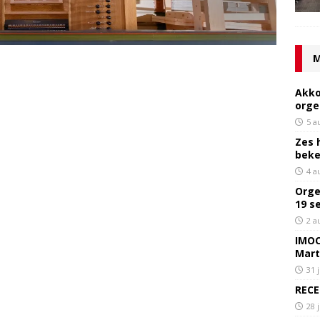
M
Akko
orge
5 a
Zes 
bek
4 a
Orge
19 s
2 a
IMOC
Mart
31 
RECE
28 