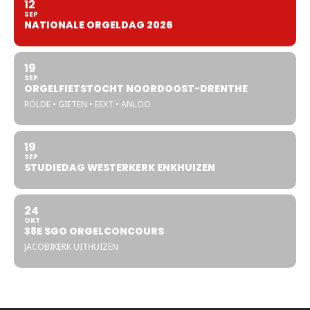
12
SEP
NATIONALE ORGELDAG 2026
19
SEP
ORGELFIETSTOCHT NOORDOOST-DRENTHE
ROLDE • GIETEN • EEXT • ANLOO
19
SEP
STUDIEDAG WESTERKERK ENKHUIZEN
24
OKT
38E SGO ORGELCONCOURS
JACOBIKERK UITHUIZEN