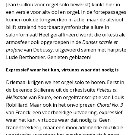
Jean Guillou voor orgel solo bewerkt) klinkt hier in
een versie voor altviool en orgel. In de fortepassages
komen ook de tongwerken in actie, maar de altviool
blijft stralend hoorbaar: symfonische allure in
salonformaat! Heel geraffineerd wordt die orkestrale
atmosfeer ook opgeroepen in de
Danses sacrée et
profane
van Debussy, uitgevoerd samen met harpiste
Lucie Berthomier. Genieten geblazen!
Expressief waar het kan, virtuoos waar dat nodig is
Driemaal krijgen we het orgel solo te horen. Eerst in
de bekende Sicilienne uit de orkestsuite
Pelléas et
Mélisande
van Fauré, een orgeltranscriptie van Louis
Robilliard. Maar ook in het onvolprezen
Choral No. 3
van Franck: een voorbeeldige uitvoering, expressief
waar het kan, virtuoos waar dat nodig is. Geen
tranentrekkerij, maar een mooi ademende muzikale
voordracht, waardoor het overbekende stuk geen