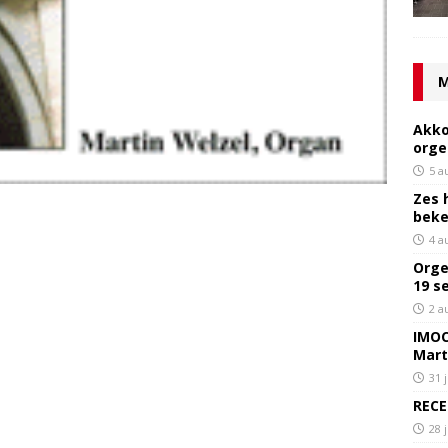
M
Akko
orge
5 a
Zes 
bek
4 a
Orge
19 s
2 a
IMOC
Mart
31 
RECE
28 