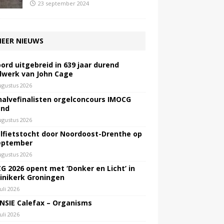
23 september 2024
EER NIEUWS
ord uitgebreid in 639 jaar durend
lwerk van John Cage
ugustus 2026
halvefinalisten orgelconcours IMOCG
end
ugustus 2026
lfietstocht door Noordoost-Drenthe op
eptember
ugustus 2026
G 2026 opent met ‘Donker en Licht’ in
inikerk Groningen
juli 2026
NSIE Calefax – Organisms
juli 2026