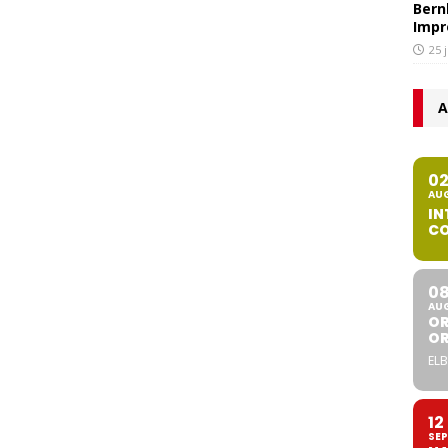
Bern
Impr
25 
A
0
AU
IN
CO
0
AU
OR
O
ELB
12
SEP