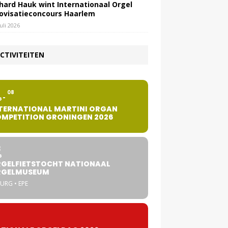
hard Hauk wint Internationaal Orgel
ovisatieconcours Haarlem
juli 2026
CTIVITEITEN
2
08
G
TERNATIONAL MARTINI ORGAN
MPETITION GRONINGEN 2026
8
G
GELFIETSTOCHT NATIONAAL
RGELMUSEUM
URG • EPE