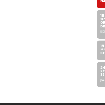
NA
19
SEP
OR
DR
ROL
19
SEP
ST
2
OK
38
JA