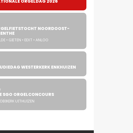
TIONALE ORGELDAG 2026
GELFIETSTOCHT NOORDOOST-
ENTHE
DE • GIETEN • EEXT • ANLOO
UDIEDAG WESTERKERK ENKHUIZEN
4
T
E SGO ORGELCONCOURS
COBIKERK UITHUIZEN