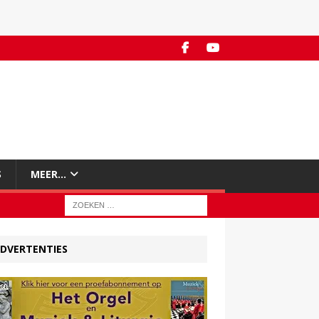
S
MEER…
DVERTENTIES