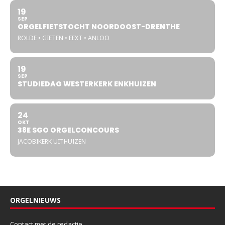
19
SEP
ORGELFIETSTOCHT NOORDOOST-DRENTHE
ROLDE • GIETEN • EEXT • ANLOO
19
SEP
STUDIEDAG WESTERKERK ENKHUIZEN
24
OKT
38E SGO ORGELCONCOURS
JACOBIKERK UITHUIZEN
ORGELNIEUWS
Contact met de redactie