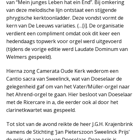
van “Mein junges Leben hat ein End”. Bij omkering
van deze melodische lijn ontstaat een stijgende
phrygische kerktoonladder. Deze vondst vormt de
kern van De Leeuws variaties. (…[i]. De organisatie
verdient een compliment omdat ook dit keer een
hedendaags topwerk voor orgel werd uitgevoerd
(tijdens de vorige editie werd Laudate Dominum van
Welmers gespeeld).
Hierna zong Camerata Oude Kerk wederom een
Cantio sacra van Sweelinck, wat van Doeselaar de
gelegenheid gaf om van het Vater/Müller-orgel naar
het Ahrend-orgel te gaan. Hier besloot van Doeselaar
met de Ricercare in a, die eerder ook al door het
clarinetkwartet was gespeeld.
Tot slot van de avond reikte de heer J.G.H. Krajenbrink
namens de Stichting ‘Jan Pieterszoon Sweelinck Prijs’
de prijs uit aan Leo van Doeselaar. Deze prijs is