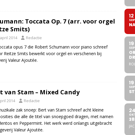
12
umann: Toccata Op. 7 (arr. voor orgel
SEP
NA
tze Smits)
april 2014
Redactie
19
ccata opus 7 die Robert Schumann voor piano schreef
SEP
OR
or Reitze Smits bewerkt voor orgel en verschenen bij
DR
verij Valeur Ajoutée.
ROL
19
SEP
t van Stam – Mixed Candy
ST
pril 2014
Redactie
2
uzikale zak snoep: Bert van Stam schreef acht kleine
OK
sities die alle de titel van snoepgoed dragen, met namen
38
entos en Peppermint. Het werk werd onlangs uitgebracht
JA
tgeverij Valeur Ajoutée.