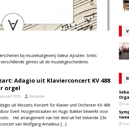
V
rschenen bij muziekuitgeverij Valeur Ajoutée. Smits
 verschillende genres uit de muziekgeschiedenis.
M
art: Adagio uit Klavierconcert KV 488
r orgel
Seba
 januari 2015
Redactie
Orga
9 a
dagio uit Mozarts Konzert für Klavier und Orchester KV 488
door Evert Hoogenstraaten en Hugo Bakker bewerkt voor
Symp
twee
 solo. Het arrangement van het deel uit het bekende 23e
oconcert van Wolfgang Amadeus
[…]
8 a