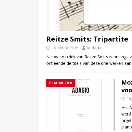
Reitze Smits: Tripartite
28 januari 2015
Redactie
Nieuwe muziek van Reitze Smits is onlangs ve
ontleende de titels van deze drie werken aan
Moz
BLADMUZIEK
voo
16
Het A
werd 
orgel
pian