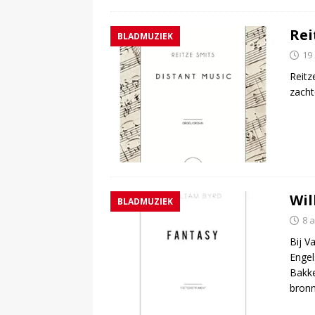
Rei
BLADMUZIEK
19
Reitz
zacht
Wil
BLADMUZIEK
8 
Bij V
Engel
Bakke
bron