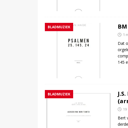
BM 
BLADMUZIEK
1 
Dat o
orgel
compo
145 e
J.S
BLADMUZIEK
(ar
19
Bert 
derde