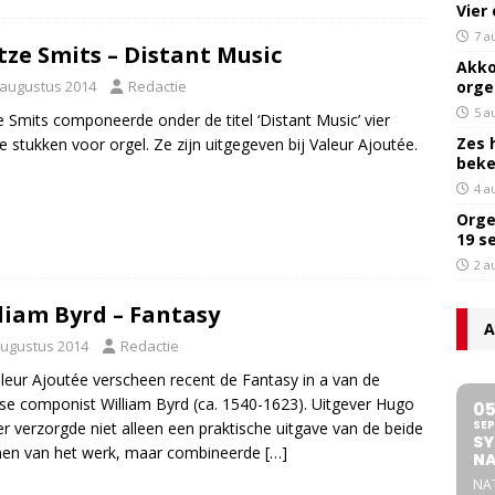
Vier
7 a
tze Smits – Distant Music
Akko
 augustus 2014
Redactie
orge
5 a
e Smits componeerde onder de titel ‘Distant Music’ vier
Zes 
e stukken voor orgel. Ze zijn uitgegeven bij Valeur Ajoutée.
bek
4 a
Orge
19 s
2 a
liam Byrd – Fantasy
A
augustus 2014
Redactie
aleur Ajoutée verscheen recent de Fantasy in a van de
se componist William Byrd (ca. 1540-1623). Uitgever Hugo
0
SEP
r verzorgde niet alleen een praktische uitgave van de beide
SY
nen van het werk, maar combineerde
[…]
NA
NA