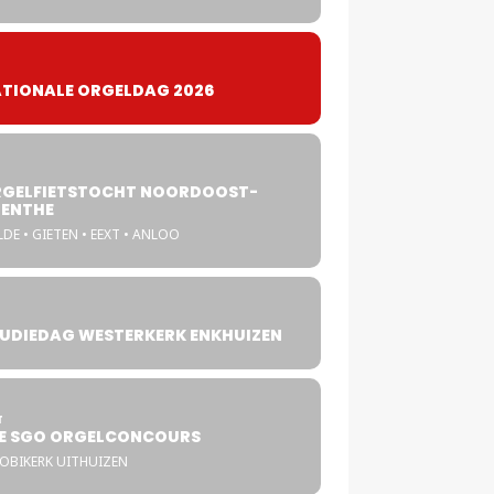
TIONALE ORGELDAG 2026
GELFIETSTOCHT NOORDOOST-
ENTHE
DE • GIETEN • EEXT • ANLOO
UDIEDAG WESTERKERK ENKHUIZEN
4
T
E SGO ORGELCONCOURS
COBIKERK UITHUIZEN