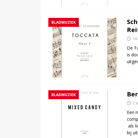
Sch
BLADMUZIEK
Rei
14 
De To
is do
uitge
Ber
BLADMUZIEK
2 a
Een m
compo
als M
bij ui