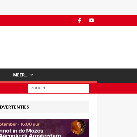
S
MEER…
DVERTENTIES