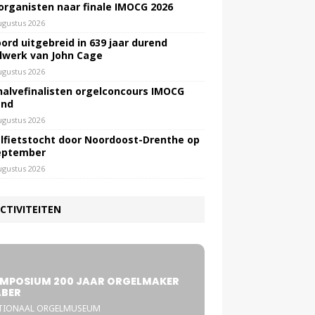
 organisten naar finale IMOCG 2026
ugustus 2026
ord uitgebreid in 639 jaar durend
lwerk van John Cage
ugustus 2026
halvefinalisten orgelconcours IMOCG
end
ugustus 2026
lfietstocht door Noordoost-Drenthe op
eptember
ugustus 2026
CTIVITEITEN
5
MPOSIUM 200 JAAR ORGELMAKER
BER
TIONAAL ORGELMUSEUM