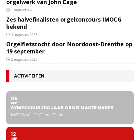
orgelwerk van John Cage
5 augustus 2026
Zes halvefinalisten orgelconcours IMOCG
bekend
4 augustus 2026
Orgelfietstocht door Noordoost-Drenthe op
19 september
2 augustus 2026
ACTIVITEITEN
05
SEP
SYMPOSIUM 200 JAAR ORGELMAKER NABER
NATIONAAL ORGELMUSEUM
12
SEP