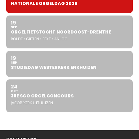
NATIONALE ORGELDAG 2026
19
SEP
ORGELFIETSTOCHT NOORDOOST-DRENTHE
ROLDE • GIETEN • EEXT • ANLOO
19
SEP
STUDIEDAG WESTERKERK ENKHUIZEN
24
OKT
38E SGO ORGELCONCOURS
JACOBIKERK UITHUIZEN