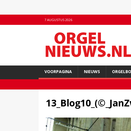
7 AUGUSTUS 2026
VOORPAGINA
NIEUWS
ORGELB
13_Blog10_(©_JanZ