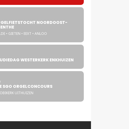
GELFIETSTOCHT NOORDOOST-
ENTHE
DE • GIETEN • EEXT • ANLOO
UDIEDAG WESTERKERK ENKHUIZEN
4
T
E SGO ORGELCONCOURS
COBIKERK UITHUIZEN