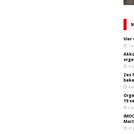
M
Vier
7 a
Akko
orge
5 a
Zes 
bek
4 a
Orge
19 s
2 a
IMOC
Mart
31 