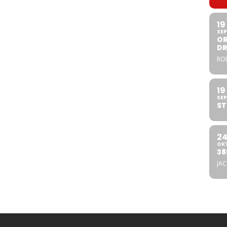
19
SEP
OR
DR
ROL
19
SEP
ST
2
OK
38
JA