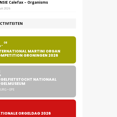
NSIE Calefax – Organisms
juli 2026
CTIVITEITEN
2
08
G
TERNATIONAL MARTINI ORGAN
MPETITION GRONINGEN 2026
8
G
GELFIETSTOCHT NATIONAAL
RGELMUSEUM
URG • EPE
TIONALE ORGELDAG 2026