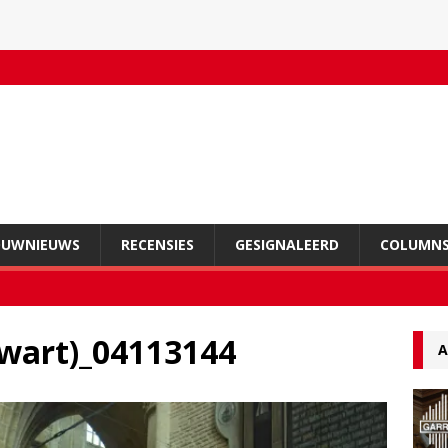
OUWNIEUWS
RECENSIES
GESIGNALEERD
COLUMN
wart)_04113144
A