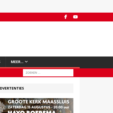
S
MEER…
DVERTENTIES