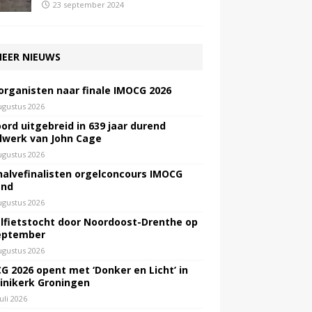
23 september 2024
EER NIEUWS
 organisten naar finale IMOCG 2026
ugustus 2026
ord uitgebreid in 639 jaar durend
lwerk van John Cage
ugustus 2026
halvefinalisten orgelconcours IMOCG
end
ugustus 2026
lfietstocht door Noordoost-Drenthe op
eptember
ugustus 2026
G 2026 opent met ‘Donker en Licht’ in
inikerk Groningen
juli 2026