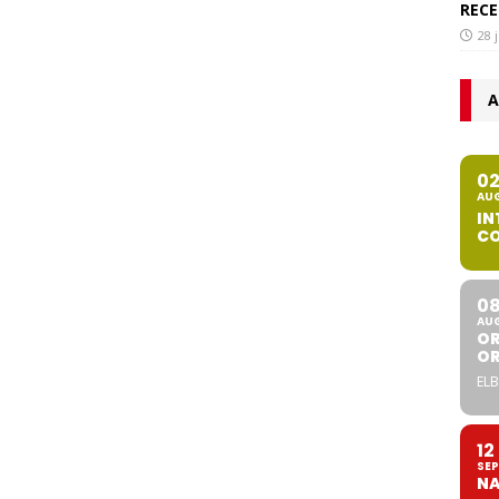
RECE
28 
A
0
AU
IN
CO
0
AU
OR
O
ELB
12
SEP
NA