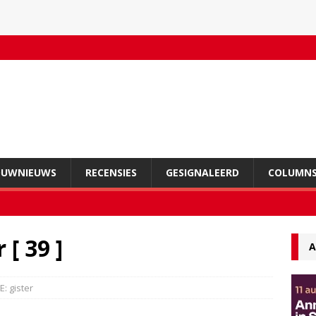
OUWNIEUWS
RECENSIES
GESIGNALEERD
COLUMN
[ 39 ]
A
E: gister