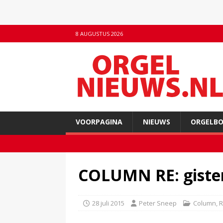
8 AUGUSTUS 2026
VOORPAGINA
NIEUWS
ORGELB
COLUMN RE: gister 
28 juli 2015
Peter Sneep
Column
,
R