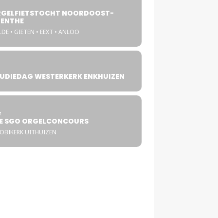
GELFIETSTOCHT NOORDOOST-
ENTHE
DE • GIETEN • EEXT • ANLOO
UDIEDAG WESTERKERK ENKHUIZEN
4
T
E SGO ORGELCONCOURS
COBIKERK UITHUIZEN