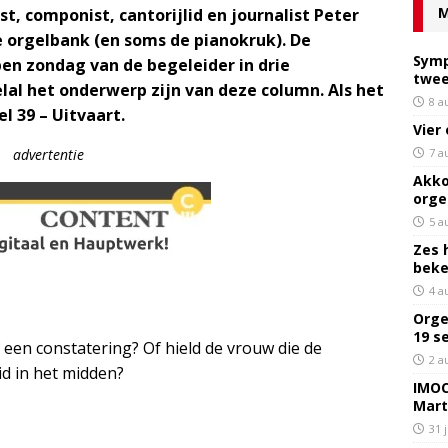
M
ist, componist, cantorijlid en journalist Peter
e orgelbank (en soms de pianokruk). De
Symp
n zondag van de begeleider in drie
twee
lal het onderwerp zijn van deze column. Als het
8 a
l 39 – Uitvaart
.
Vier
7 a
advertentie
Akko
orge
5 a
Zes 
bek
4 a
Orge
19 s
 een constatering? Of hield de vrouw die de
2 a
d in het midden?
IMOC
Mart
31 