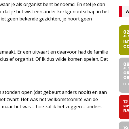
waar je als organist bent benoemd. En stel je dan
A
r dat je het wist een ander kerkgenootschap in het
ziet geen bekende gezichten, je hoort geen
0
AU
IN
CO
aakt. Er een uitvaart en daarvoor had de familie
usief organist. Of ik dus wilde komen spelen. Dat
0
AU
OR
O
ELB
en stonden open (dat gebeurt anders nooit) en aan
het zwart. Het was het welkomstcomité van de
12
maar het was – hoe zal ik het zeggen – anders.
SEP
NA
19