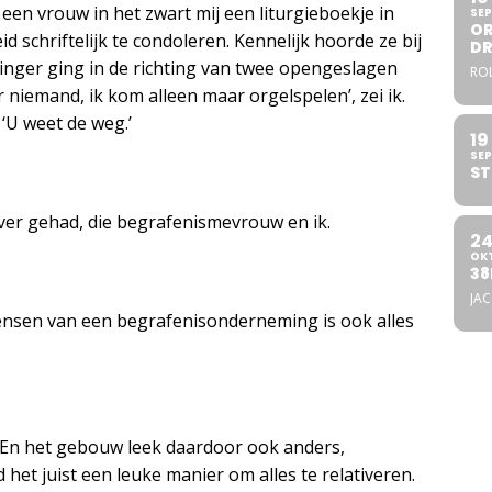
een vrouw in het zwart mij een liturgieboekje in
SEP
OR
 schriftelijk te condoleren. Kennelijk hoorde ze bij
DR
inger ging in de richting van twee opengeslagen
ROL
r niemand, ik kom alleen maar orgelspelen’, zei ik.
‘U weet de weg.’
19
SEP
ST
ver gehad, die begrafenismevrouw en ik.
2
OK
38
JA
nsen van een begrafenisonderneming is ook alles
k. En het gebouw leek daardoor ook anders,
 het juist een leuke manier om alles te relativeren.