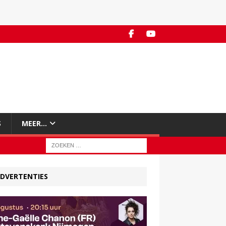
S
MEER…
DVERTENTIES