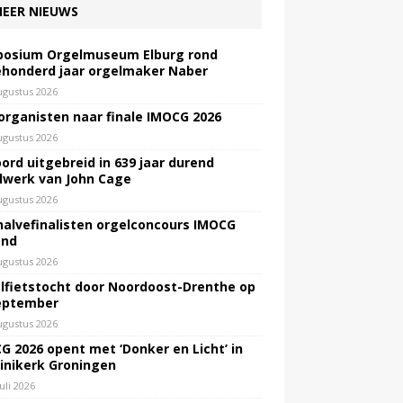
EER NIEUWS
osium Orgelmuseum Elburg rond
honderd jaar orgelmaker Naber
ugustus 2026
 organisten naar finale IMOCG 2026
ugustus 2026
ord uitgebreid in 639 jaar durend
lwerk van John Cage
ugustus 2026
halvefinalisten orgelconcours IMOCG
end
ugustus 2026
lfietstocht door Noordoost-Drenthe op
eptember
ugustus 2026
G 2026 opent met ‘Donker en Licht’ in
inikerk Groningen
juli 2026