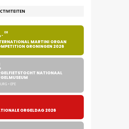
CTIVITEITEN
2
08
G
TERNATIONAL MARTINI ORGAN
MPETITION GRONINGEN 2026
8
G
GELFIETSTOCHT NATIONAAL
RGELMUSEUM
URG • EPE
TIONALE ORGELDAG 2026