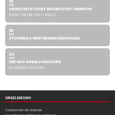
19
SEP
ORGELFIETSTOCHT NOORDOOST-DRENTHE
ROLDE • GIETEN • EEXT • ANLOO
19
SEP
STUDIEDAG WESTERKERK ENKHUIZEN
24
OKT
38E SGO ORGELCONCOURS
JACOBIKERK UITHUIZEN
ORGELNIEUWS
Contact met de redactie
Inzenden berichten en materiaal