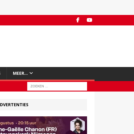
S
MEER…
DVERTENTIES