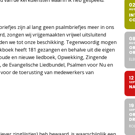
ard van de kerkdiensten waarin ik heb gespeeld.
0
AU
IN
CO
riefjes zijn al lang geen psalmbriefjes meer in ons
, zongen wij vrijgemaakten vrijwel uitsluitend
0
dden we tot onze beschikking. Tegenwoordig mogen
AU
OR
kboek heeft 181 gezangen en behalve uit die eigen
O
t oude en nieuwe liedboek, Opwekking, Zingende
ELB
e’, de Evangelische Liedbundel, Psalmen voor Nu en
t voor de toerusting van medewerkers van
12
SEP
NA
19
SEP
OR
DR
ROL
liever zinglijstjes) heb bewaard, is waarschijnlijk een