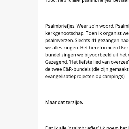
1980, heb ik alle ‘psalmbriefjes’ bewa
Psalmbriefjes. Weer zo’n woord. Psalmb
kerkgenootschap. Toen ik organist werd
psalmverzen. Slechts 41 gezangen ha
we alles zingen. Het Gereformeerd Ker
bundel zingen we bijvoorbeeld uit he
Gezegend, ‘Het liefste lied van overze
de twee E&R-bundels (die zijn gemaak
evangelisatieprojecten op campings).
Maar dat terzijde.
Dat ik alle ‘psalmbriefjes’ (ik noem het 