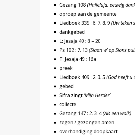
Gezang 108
(Halleluja, eeuwig dank
oproep aan de gemeente
Liedboek 335 : 6. 7. 8. 9
(Uw teken s
dankgebed
L: Jesaja 49 : 8 – 20
Ps 102 : 7. 13
(Slaan w’ op Sions pu
T: Jesaja 49 : 16a
preek
Liedboek 409 : 2. 3. 5
(God heeft u 
gebed
Sifra zingt
‘Mijn Herder’
collecte
Gezang 147 : 2. 3. 4
(Als een wolk)
zegen / gezongen amen
overhandiging doopkaart