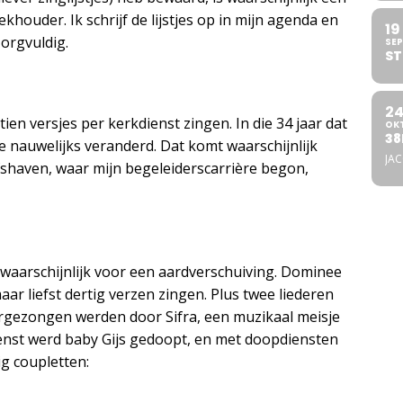
houder. Ik schrijf de lijstjes op in mijn agenda en
19
zorgvuldig.
SEP
ST
2
en versjes per kerkdienst zingen. In die 34 jaar dat
OK
38
de nauwelijks veranderd. Dat komt waarschijnlijk
JA
haven, waar mijn begeleiderscarrière begon,
t waarschijnlijk voor een aardverschuiving. Dominee
ar liefst dertig verzen zingen. Plus twee liederen
oorgezongen werden door Sifra, een muzikaal meisje
enst werd baby Gijs gedoopt, en met doopdiensten
ig coupletten: