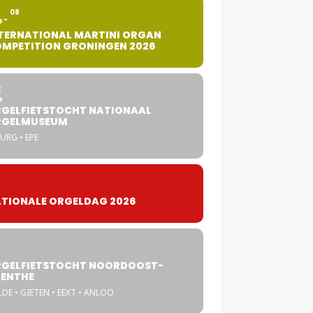
2
08
G
TERNATIONAL MARTINI ORGAN
MPETITION GRONINGEN 2026
8
G
GELFIETSTOCHT NATIONAAL
RGELMUSEUM
URG • EPE
TIONALE ORGELDAG 2026
GELFIETSTOCHT NOORDOOST-
ENTHE
DE • GIETEN • EEXT • ANLOO