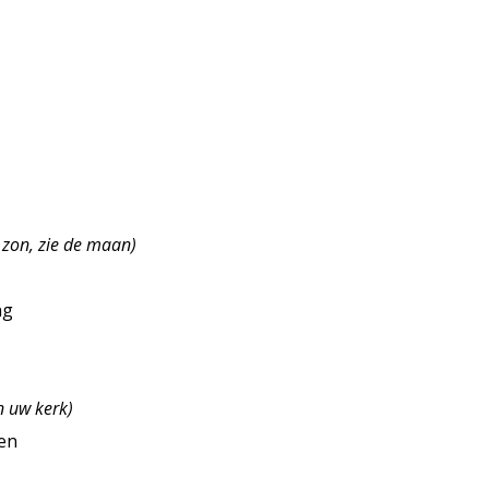
 zon, zie de maan)
ng
n uw kerk)
en