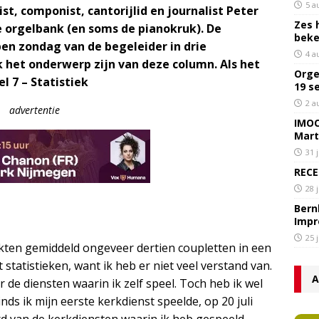
5 a
ist, componist, cantorijlid en journalist Peter
Zes 
e orgelbank (en soms de pianokruk). De
bek
n zondag van de begeleider in drie
4 a
 het onderwerp zijn van deze column. Als het
Orge
 7 – Statistiek
19 s
2 a
advertentie
IMOC
Mart
31 
RECE
28 
Bern
Impr
25 
akten gemiddeld ongeveer dertien coupletten in een
 statistieken, want ik heb er niet veel verstand van.
A
 de diensten waarin ik zelf speel. Toch heb ik wel
nds ik mijn eerste kerkdienst speelde, op 20 juli