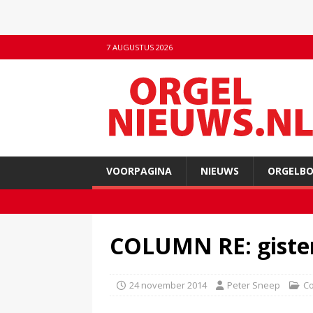
7 AUGUSTUS 2026
VOORPAGINA
NIEUWS
ORGELB
COLUMN RE: gister 
24 november 2014
Peter Sneep
C