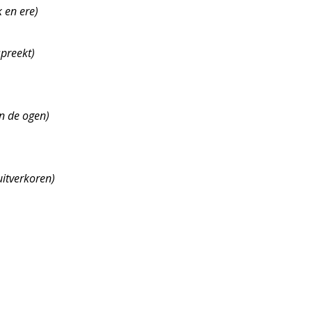
 en ere)
preekt)
in de ogen)
uitverkoren)