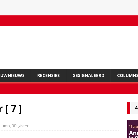
OUWNIEUWS
RECENSIES
GESIGNALEERD
COLUMN
[ 7 ]
A
olumn
,
RE: gister