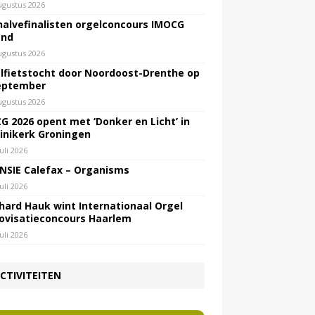
ugustus 2026
halvefinalisten orgelconcours IMOCG
end
ugustus 2026
lfietstocht door Noordoost-Drenthe op
eptember
ugustus 2026
G 2026 opent met ‘Donker en Licht’ in
inikerk Groningen
juli 2026
NSIE Calefax – Organisms
juli 2026
hard Hauk wint Internationaal Orgel
ovisatieconcours Haarlem
juli 2026
CTIVITEITEN