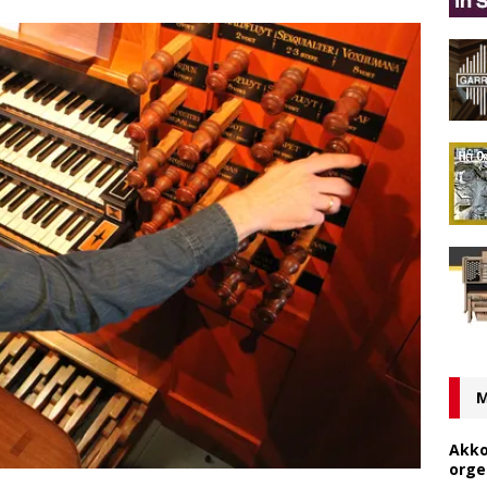
M
Akko
orge