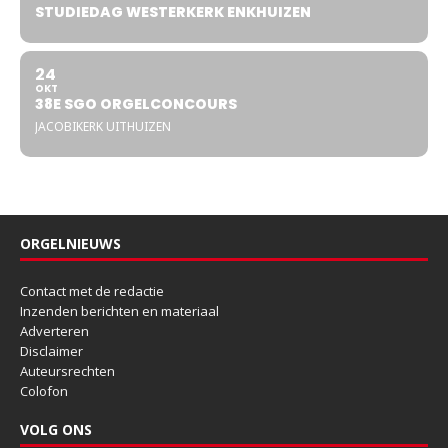
STUDIEDAG WESTERKERK ENKHUIZEN
24
OKT
38E SGO ORGELCONCOURS
JACOBIKERK UITHUIZEN
ORGELNIEUWS
Contact met de redactie
Inzenden berichten en materiaal
Adverteren
Disclaimer
Auteursrechten
Colofon
VOLG ONS